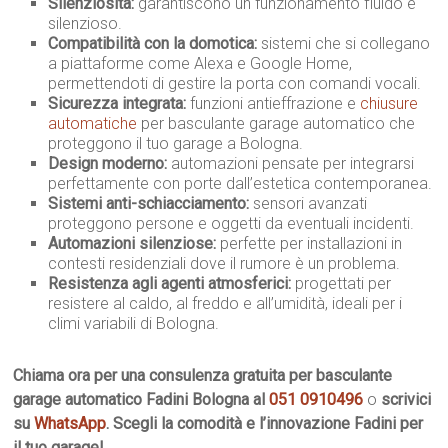
Silenziosità:
garantiscono un funzionamento fluido e
silenzioso.
Compatibilità con la domotica:
sistemi che si collegano
a piattaforme come Alexa e Google Home,
permettendoti di gestire la porta con comandi vocali.
Sicurezza integrata:
funzioni antieffrazione e
chiusure
automatiche
per basculante garage automatico che
proteggono il tuo garage a Bologna.
Design moderno:
automazioni pensate per integrarsi
perfettamente con porte dall’estetica contemporanea.
Sistemi anti-schiacciamento:
sensori avanzati
proteggono persone e oggetti da eventuali incidenti.
Automazioni silenziose:
perfette per installazioni in
contesti residenziali dove il rumore è un problema.
Resistenza agli agenti atmosferici:
progettati per
resistere al caldo, al freddo e all’umidità, ideali per i
climi variabili di Bologna.
Chiama ora per una consulenza gratuita per basculante
garage automatico Fadini Bologna al
051 0910496
o
scrivici
su
WhatsApp
. Scegli la comodità e l’innovazione Fadini per
il tuo garage!