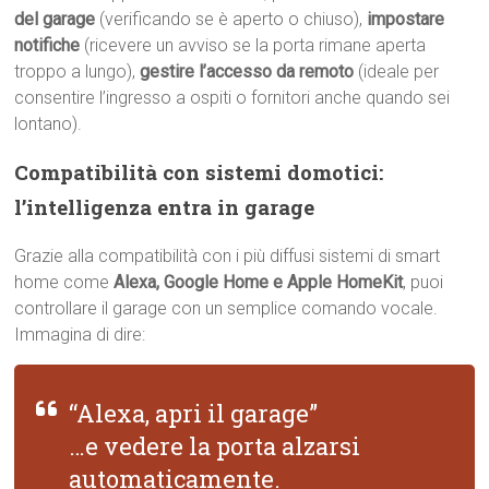
del garage
(verificando se è aperto o chiuso),
impostare
notifiche
(ricevere un avviso se la porta rimane aperta
troppo a lungo),
gestire l’accesso da remoto
(ideale per
consentire l’ingresso a ospiti o fornitori anche quando sei
lontano).
Compatibilità con sistemi domotici:
l’intelligenza entra in garage
Grazie alla compatibilità con i più diffusi sistemi di smart
home come
Alexa, Google Home e Apple HomeKit
, puoi
controllare il garage con un semplice comando vocale.
Immagina di dire:
“Alexa, apri il garage”
…e vedere la porta alzarsi
automaticamente.