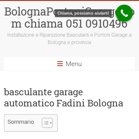
Vai
BolognaPortoniGarage.co
al
Chiama, possiamo aiutarti!
contenuto
m chiama 051 0910496
Installazione e Riparazione Basculanti e Portoni Garage a
Bologna e provincia
Menu
basculante garage
automatico Fadini Bologna
Sommario