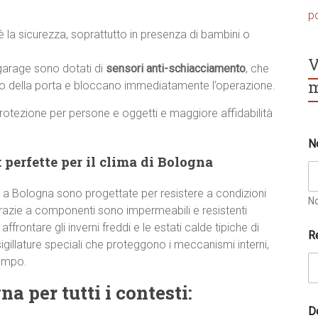
p
 è la sicurezza, soprattutto in presenza di bambini o
V
garage sono dotati di
sensori anti-schiacciamento
, che
m
nto della porta e bloccano immediatamente l’operazione.
rotezione per persone e oggetti e maggiore affidabilità
N
 perfette per il clima di Bologna
 a Bologna sono progettate per resistere a condizioni
N
razie a componenti sono impermeabili e resistenti
?
 affrontare gli inverni freddi e le estati calde tipiche di
R
*
igillature speciali che proteggono i meccanismi interni,
N
tempo.
o
m
 per tutti i contesti:
e
D