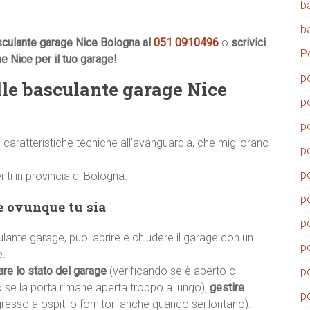
b
b
sculante garage Nice Bologna al
051 0910496
o
scrivici
P
ne Nice per il tuo garage!
p
lle basculante garage Nice
p
p
aratteristiche tecniche all’avanguardia, che migliorano
p
p
enti in provincia di Bologna.
p
ge ovunque tu sia
p
ante garage, puoi aprire e chiudere il garage con un
p
e.
are lo stato del garage
(verificando se è aperto o
p
o se la porta rimane aperta troppo a lungo),
gestire
p
gresso a ospiti o fornitori anche quando sei lontano).