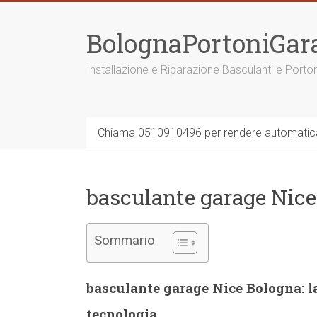
Vai
al
BolognaPortoniGar
contenuto
Installazione e Riparazione Basculanti e Porto
Chiama 0510910496 per rendere automatica 
basculante garage Nic
Sommario
basculante garage Nice Bologna: la
tecnologia