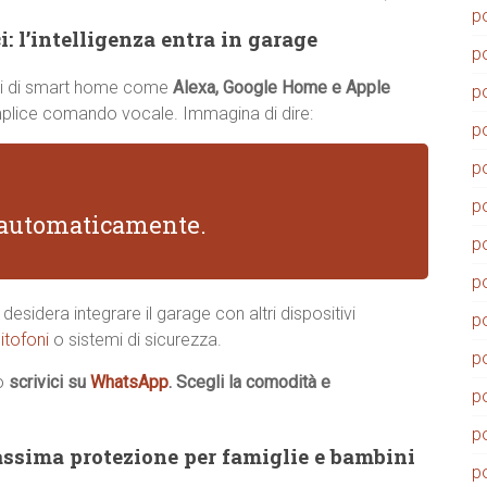
p
: l’intelligenza entra in garage
p
temi di smart home come
Alexa, Google Home e Apple
p
emplice comando vocale. Immagina di dire:
p
p
p
i automaticamente.
p
p
desidera integrare il garage con altri dispositivi
p
itofoni
o sistemi di sicurezza.
p
o
scrivici su
WhatsApp
. Scegli la comodità e
p
p
ssima protezione per famiglie e bambini
p