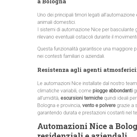
a Bologna
Uno dei principali timori legati all’automazione
animali domestici.
I sistemi di automazione Nice per basculante 
rilevano eventuali ostacoli durante il movime
Questa funzionalità garantisce una maggiore p
nei contesti familiari o aziendali.
Resistenza agli agenti atmosferici:
Le automazioni Nice installate dal nostro team
climatiche variabili, come
piogge abbondanti
g
all’umidità,
escursioni termiche
quindi ideali per
Bologna e provincia,
vento e polvere
grazie a s
garantendo durata e prestazioni costanti nel 
Automazioni Nice a Bologna
residenziali e aziendali