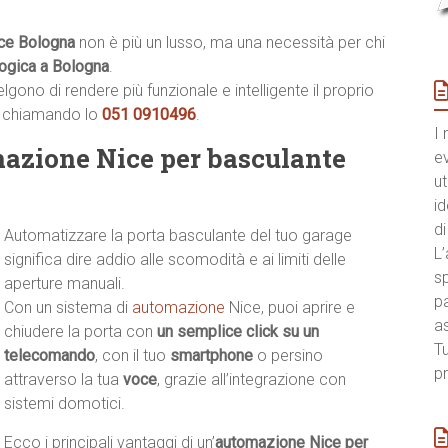
ce Bologna
non è più un lusso, ma una necessità per chi
logica a Bologna
.
ono di rendere più funzionale e intelligente il proprio
a chiamando lo
051 0910496
.
I 
mazione Nice per basculante
e
ut
id
di
Automatizzare la porta basculante del tuo garage
L’
significa dire addio alle scomodità e ai limiti delle
sp
aperture manuali.
pa
Con un sistema di
automazione
Nice, puoi aprire e
a
chiudere la porta con
un semplice click su un
Tu
telecomando
, con il tuo
smartphone
o persino
pr
attraverso la tua
voce
, grazie all’integrazione con
sistemi domotici.
Ecco i principali vantaggi di un’
automazione Nice per