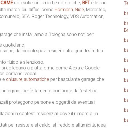
,
CAME
con soluzioni smart e domotiche,
BFT
e le sue
T
 altri marchi più diffusi come
Hormann
,
Nice
, Marantec,
b
 Comunello, SEA, Roger Technology, VDS Automation,
b
B
garage che installiamo a Bologna sono noti per:
b
 e quotidiano.
b
sione, da piccoli spazi residenziali a grandi strutture
b
o fluido e silenzioso.
 si collegano a piattaforme come Alexa e Google
b
con comandi vocali.
ne e
chiusure automatiche
per basculante garage che
b
b
integrarsi perfettamente con porte dall’estetica
b
zati proteggono persone e oggetti da eventuali
b
llazioni in contesti residenziali dove il rumore è un
b
ati per resistere al caldo, al freddo e all’umidità, ideali