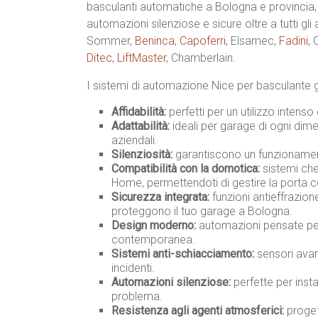
basculanti automatiche a Bologna e provincia
automazioni silenziose e sicure oltre a tutti gli
Sommer,
Beninca
,
Capoferri
, Elsamec,
Fadini
,
Ditec
,
LiftMaster
, Chamberlain.
I sistemi di automazione Nice per basculante 
Affidabilità:
perfetti per un utilizzo intenso
Adattabilità:
ideali per garage di ogni dimen
aziendali.
Silenziosità:
garantiscono un funzionament
Compatibilità con la domotica:
sistemi che
Home, permettendoti di gestire la porta 
Sicurezza integrata:
funzioni antieffrazio
proteggono il tuo garage a Bologna.
Design moderno:
automazioni pensate per 
contemporanea.
Sistemi anti-schiacciamento:
sensori avan
incidenti.
Automazioni silenziose:
perfette per insta
problema.
Resistenza agli agenti atmosferici:
progett