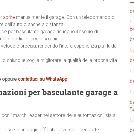
b
er
aprire
manualmente il garage. Con un telecomando o
b
 dall’auto o anche a distanza.
B
ice per basculante garage riducono il rischio di
ati e codici di accesso unici.
b
veloce e precisa, rendendo l’intera esperienza più fluida
b
i o chiunque voglia migliorare la qualità della propria vita
b
b
6
oppure
contattaci su WhatsApp
b
mazioni per basculante garage a
b
b
B
 con i marchi leader nel settore delle automazioni, sia a
b
e le sue tecnologie affidabili e versatili per porte
b