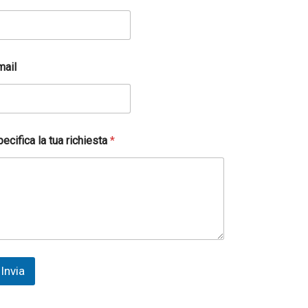
mail
ecifica la tua richiesta
*
Invia