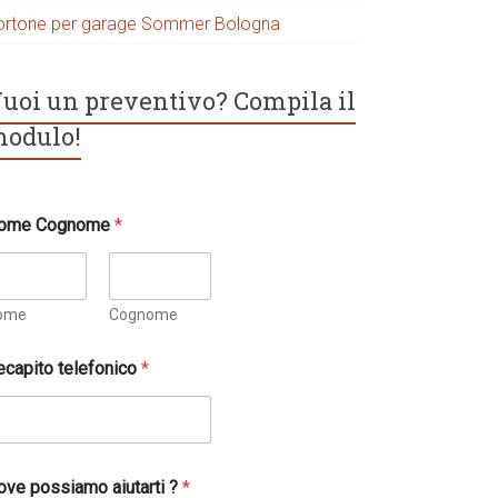
ortone per garage Sommer Bologna
uoi un preventivo? Compila il
odulo!
ome Cognome
*
ome
Cognome
ecapito telefonico
*
ove possiamo aiutarti ?
*