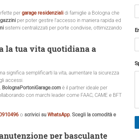
rfette per
garage residenziali
di famiglie a Bologna che
gazzini
per poter gestire l’accesso in maniera rapida ed
ni
sistemi centralizzati per porte condivise, ottimizzando
E
 la tua vita quotidiana a
Sp
 significa semplificarti la vita, aumentare la sicurezza
gli accessi.
,
BolognaPortoniGarage.com
è il partner ideale per
i, collaborando con marchi leader come FAAC, CAME e BFT
 0910496
o
scrivici su
WhatsApp
. Scegli la comodità e
manutenzione per basculante