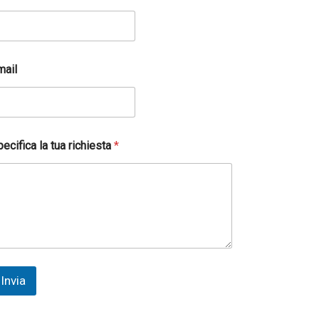
mail
ecifica la tua richiesta
*
Invia