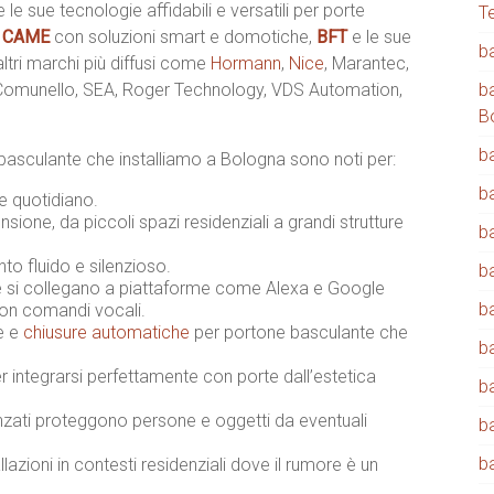
e le sue tecnologie affidabili e versatili per porte
T
,
CAME
con soluzioni smart e domotiche,
BFT
e le sue
b
 altri marchi più diffusi come
Hormann
,
Nice
, Marantec,
 Comunello, SEA, Roger Technology, VDS Automation,
b
B
b
basculante che installiamo a Bologna sono noti per:
b
 e quotidiano.
sione, da piccoli spazi residenziali a grandi strutture
b
o fluido e silenzioso.
b
 si collegano a piattaforme come Alexa e Google
b
con comandi vocali.
ne e
chiusure automatiche
per portone basculante che
b
integrarsi perfettamente con porte dall’estetica
b
zati proteggono persone e oggetti da eventuali
b
b
llazioni in contesti residenziali dove il rumore è un