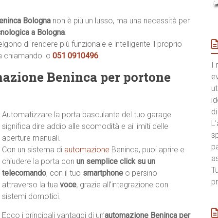
eninca Bologna
non è più un lusso, ma una necessità per
cnologica a Bologna
.
ono di rendere più funzionale e intelligente il proprio
ia chiamando lo
051 0910496
.
I 
mazione Beninca per portone
e
ut
id
di
Automatizzare la porta basculante del tuo garage
L’
significa dire addio alle scomodità e ai limiti delle
sp
aperture manuali.
pa
Con un sistema di
automazione
Beninca, puoi aprire e
a
chiudere la porta con
un semplice click su un
Tu
telecomando
, con il tuo
smartphone
o persino
pr
attraverso la tua
voce
, grazie all’integrazione con
sistemi domotici.
Ecco i principali vantaggi di un’
automazione Beninca per