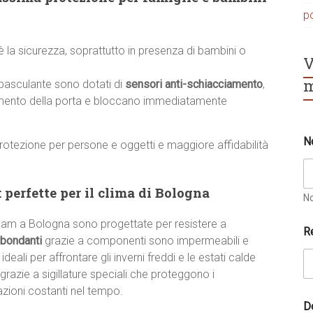
p
 è la sicurezza, soprattutto in presenza di bambini o
V
m
basculante sono dotati di
sensori anti-schiacciamento
,
vimento della porta e bloccano immediatamente
N
rotezione per persone e oggetti e maggiore affidabilità
 perfette per il clima di Bologna
N
?
team a Bologna sono progettate per resistere a
R
E
bbondanti
grazie a componenti sono impermeabili e
m
 ideali per affrontare gli inverni freddi e le estati calde
a
grazie a sigillature speciali che proteggono i
i
l
zioni costanti nel tempo.
E
D