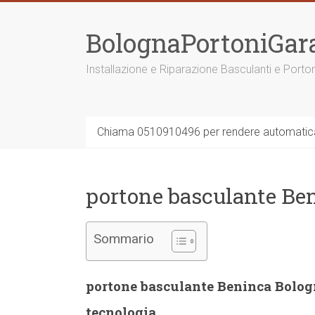
Vai
al
BolognaPortoniGar
contenuto
Installazione e Riparazione Basculanti e Porto
Chiama 0510910496 per rendere automatica 
portone basculante Be
Sommario
portone basculante Beninca Bologn
tecnologia