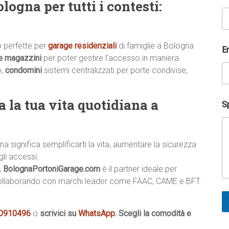
m
ogna per tutti i contesti:
a
i
l
 perfette per
garage residenziali
di famiglie a Bologna
E
e magazzini
per poter gestire l’accesso in maniera
o,
condomini
sistemi centralizzati per porte condivise,
 la tua vita quotidiana a
Sp
 significa semplificarti la vita, aumentare la sicurezza
gli accessi.
,
BolognaPortoniGarage.com
è il partner ideale per
i, collaborando con marchi leader come FAAC, CAME e BFT
 0910496
o
scrivici su
WhatsApp
. Scegli la comodità e