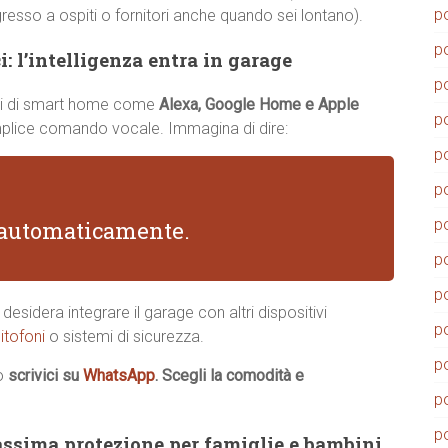
p
gresso a ospiti o fornitori anche quando sei lontano).
p
: l’intelligenza entra in garage
p
temi di smart home come
Alexa, Google Home e Apple
p
emplice comando vocale. Immagina di dire:
p
p
p
i automaticamente.
p
p
desidera integrare il garage con altri dispositivi
p
itofoni
o sistemi di sicurezza.
p
o
scrivici su
WhatsApp
. Scegli la comodità e
p
p
ssima protezione per famiglie e bambini