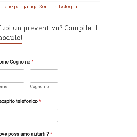
ortone per garage Sommer Bologna
uoi un preventivo? Compila il
odulo!
ome Cognome
*
ome
Cognome
ecapito telefonico
*
ove possiamo aiutarti ?
*