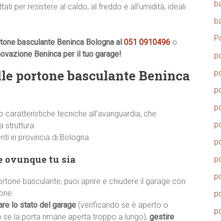
b
ati per resistere al caldo, al freddo e all’umidità, ideali
b
P
rtone basculante Beninca Bologna al
051 0910496
o
nnovazione Beninca per il tuo garage!
p
lle portone basculante Beninca
p
p
p
caratteristiche tecniche all’avanguardia, che
p
 struttura.
enti in provincia di Bologna.
p
ge ovunque tu sia
p
p
tone basculante, puoi aprire e chiudere il garage con
one.
p
are lo stato del garage
(verificando se è aperto o
p
o se la porta rimane aperta troppo a lungo),
gestire