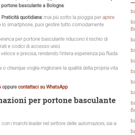
portone basculante a Bologna
:
b
Praticità quotidiana:
mai più sotto la pioggia per
aprire
b
 lo smartphone, puoi gestire tutto comodamente
B
eninca per portone basculante riducono il rischio di
b
ati e codici di accesso unici.
b
veloce e precisa, rendendo l’intera esperienza più fluida
b
i o chiunque voglia migliorare la qualità della propria vita
b
b
6
oppure
contattaci su WhatsApp
b
mazioni per portone basculante
b
B
b
 con i marchi leader nel settore delle automazioni, sia a
b