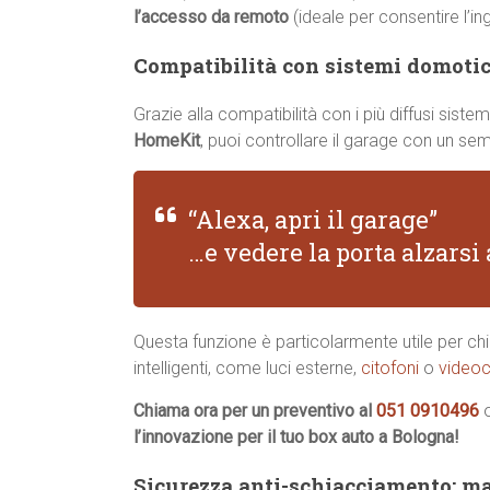
l’accesso da remoto
(ideale per consentire l’in
Compatibilità con sistemi domotici
Grazie alla compatibilità con i più diffusi sis
HomeKit
, puoi controllare il garage con un s
“Alexa, apri il garage”
…e vedere la porta alzars
Questa funzione è particolarmente utile per chi 
intelligenti, come luci esterne,
citofoni
o
videoc
Chiama ora per un preventivo al
051 0910496
l’innovazione per il tuo box auto a Bologna!
Sicurezza anti-schiacciamento: ma