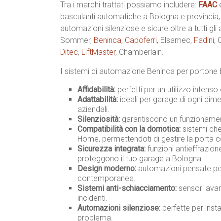
Tra i marchi trattati possiamo includere:
FAAC
basculanti automatiche a Bologna e provincia
automazioni silenziose e sicure oltre a tutti gli
Sommer,
Beninca
,
Capoferri
, Elsamec,
Fadini
,
Ditec
,
LiftMaster
, Chamberlain.
I sistemi di automazione Beninca per portone 
Affidabilità:
perfetti per un utilizzo intenso
Adattabilità:
ideali per garage di ogni dimen
aziendali.
Silenziosità:
garantiscono un funzionament
Compatibilità con la domotica:
sistemi che
Home, permettendoti di gestire la porta 
Sicurezza integrata:
funzioni antieffrazio
proteggono il tuo garage a Bologna.
Design moderno:
automazioni pensate per 
contemporanea.
Sistemi anti-schiacciamento:
sensori avan
incidenti.
Automazioni silenziose:
perfette per insta
problema.