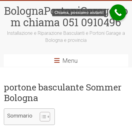
Vai
BolognaPortoniGarage.co
al
Chiama, possiamo aiutarti!
contenuto
m chiama 051 0910496
Installazione e Riparazione Basculanti e Portoni Garage a
Bologna e provincia
Menu
portone basculante Sommer
Bologna
Sommario