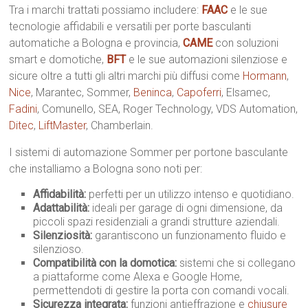
Tra i marchi trattati possiamo includere:
FAAC
e le sue
tecnologie affidabili e versatili per porte basculanti
automatiche a Bologna e provincia,
CAME
con soluzioni
smart e domotiche,
BFT
e le sue automazioni silenziose e
sicure oltre a tutti gli altri marchi più diffusi come
Hormann
,
Nice
, Marantec, Sommer,
Beninca
,
Capoferri
, Elsamec,
Fadini
, Comunello, SEA, Roger Technology, VDS Automation,
Ditec
,
LiftMaster
, Chamberlain.
I sistemi di automazione Sommer per portone basculante
che installiamo a Bologna sono noti per:
Affidabilità:
perfetti per un utilizzo intenso e quotidiano.
Adattabilità:
ideali per garage di ogni dimensione, da
piccoli spazi residenziali a grandi strutture aziendali.
Silenziosità:
garantiscono un funzionamento fluido e
silenzioso.
Compatibilità con la domotica:
sistemi che si collegano
a piattaforme come Alexa e Google Home,
permettendoti di gestire la porta con comandi vocali.
Sicurezza integrata:
funzioni antieffrazione e
chiusure