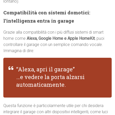
lontano).
Compatibilità con sistemi domotici:
l’intelligenza entra in garage
Grazie alla compatibilità con i più diffusi sistemi di smart
home come
Alexa, Google Home e Apple HomeKit
, puoi
controllare il garage con un semplice comando vocale.
Immagina di dire:
“Alexa, apri il garage”
…e vedere la porta alzarsi
automaticamente.
Questa funzione è particolarmente utile per chi desidera
integrare il garage con altri dispositivi intelligenti, come luci