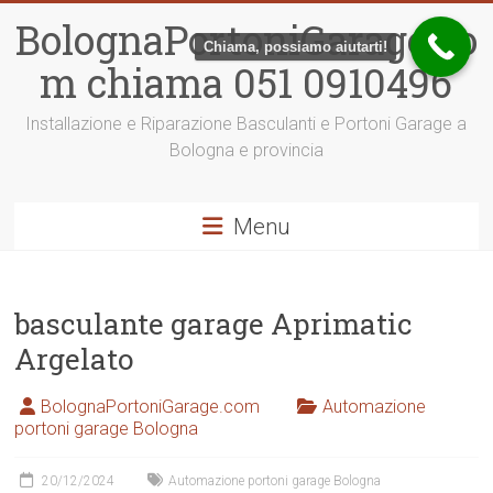
Vai
BolognaPortoniGarage.co
al
Chiama, possiamo aiutarti!
contenuto
m chiama 051 0910496
Installazione e Riparazione Basculanti e Portoni Garage a
Bologna e provincia
Menu
basculante garage Aprimatic
Argelato
BolognaPortoniGarage.com
Automazione
portoni garage Bologna
20/12/2024
Automazione portoni garage Bologna