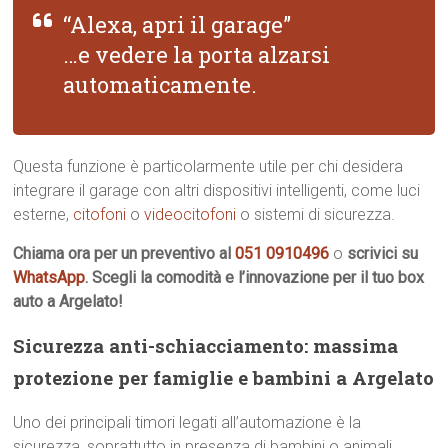
“Alexa, apri il garage”
…e vedere la porta alzarsi
automaticamente.
Questa funzione è particolarmente utile per chi desidera
integrare il garage con altri dispositivi intelligenti, come luci
esterne,
citofoni
o
videocitofoni
o sistemi di sicurezza.
Chiama ora per un preventivo al
051 0910496
o
scrivici su
WhatsApp
. Scegli la comodità e l’innovazione per il tuo box
auto a Argelato!
Sicurezza anti-schiacciamento: massima
protezione per famiglie e bambini a Argelato
Uno dei principali timori legati all’automazione è la
sicurezza, soprattutto in presenza di bambini o animali