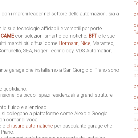
T
 con i marchi leader nel settore delle automazioni, sia a
b
b
e le sue tecnologie affidabili e versatili per porte
B
,
CAME
con soluzioni smart e domotiche,
BFT
e le sue
 altri marchi più diffusi come
Hormann
,
Nice
, Marantec,
b
 Comunello, SEA, Roger Technology, VDS Automation,
b
b
ante garage che installiamo a San Giorgio di Piano sono
b
b
 e quotidiano.
sione, da piccoli spazi residenziali a grandi strutture
b
o fluido e silenzioso.
b
 si collegano a piattaforme come Alexa e Google
b
con comandi vocali.
ne e
chiusure automatiche
per basculante garage che
b
 Piano.