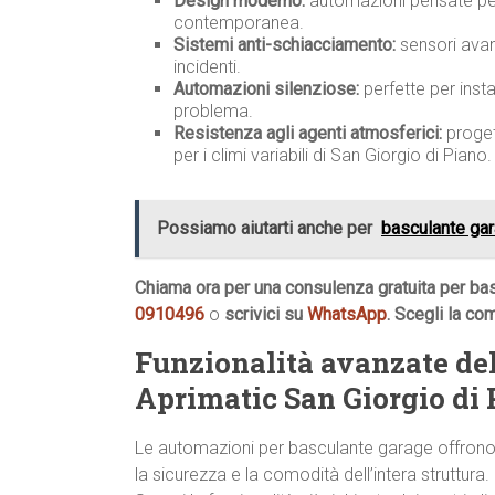
Design moderno:
automazioni pensate per 
contemporanea.
Sistemi anti-schiacciamento:
sensori avan
incidenti.
Automazioni silenziose:
perfette per insta
problema.
Resistenza agli agenti atmosferici:
progett
per i climi variabili di San Giorgio di Piano.
Possiamo aiutarti anche per
basculante ga
Chiama ora per una consulenza gratuita per bas
0910496
o
scrivici su
WhatsApp
. Scegli la co
Funzionalità avanzate de
Aprimatic San Giorgio di 
Le automazioni per basculante garage offrono c
la sicurezza e la comodità dell’intera struttura.