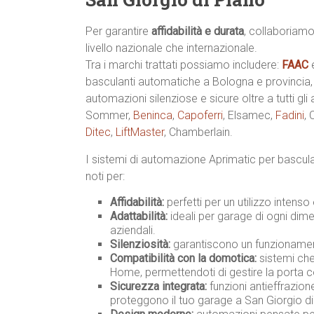
Per garantire
affidabilità e durata
, collaboriamo
livello nazionale che internazionale.
Tra i marchi trattati possiamo includere:
FAAC
basculanti automatiche a Bologna e provincia
automazioni silenziose e sicure oltre a tutti gli
Sommer,
Beninca
,
Capoferri
, Elsamec,
Fadini
,
Ditec
,
LiftMaster
, Chamberlain.
I sistemi di automazione Aprimatic per bascul
noti per:
Affidabilità:
perfetti per un utilizzo intenso
Adattabilità:
ideali per garage di ogni dimen
aziendali.
Silenziosità:
garantiscono un funzionament
Compatibilità con la domotica:
sistemi che
Home, permettendoti di gestire la porta 
Sicurezza integrata:
funzioni antieffrazio
proteggono il tuo garage a San Giorgio di