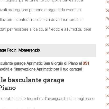
integrarsi perfettamente con porte dall’estetica
b
zati proteggono persone e oggetti da eventuali
b
P
llazioni in contesti residenziali dove il rumore è un
p
ati per resistere al caldo, al freddo e all’umidità, ideali
p
p
rage Fadini Monterenzio
p
p
culante garage Aprimatic San Giorgio di Piano al
051
modità e l’innovazione Aprimatic per il tuo garage!
p
lle basculante garage
p
Piano
p
p
aratteristiche tecniche all’avanguardia, che migliorano
p