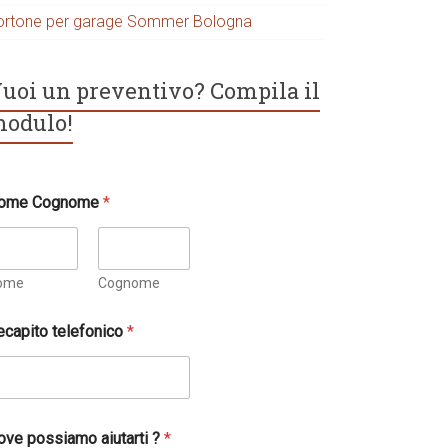
ortone per garage Sommer Bologna
uoi un preventivo? Compila il
odulo!
ome Cognome
*
ome
Cognome
ecapito telefonico
*
ove possiamo aiutarti ?
*