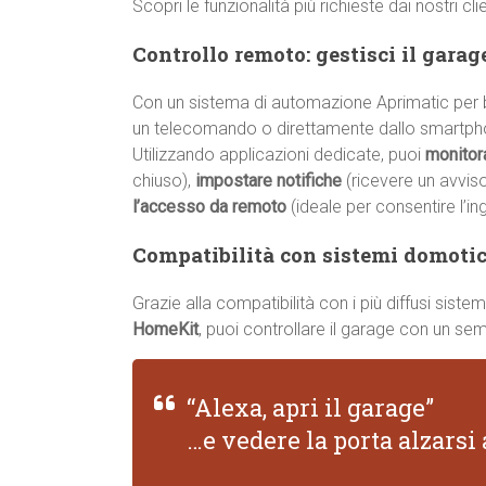
Scopri le funzionalità più richieste dai nostri cli
Controllo remoto: gestisci il gara
Con un sistema di automazione Aprimatic per b
un telecomando o direttamente dallo smartph
Utilizzando applicazioni dedicate, puoi
monitor
chiuso),
impostare notifiche
(ricevere un avvis
l’accesso da remoto
(ideale per consentire l’in
Compatibilità con sistemi domotici
Grazie alla compatibilità con i più diffusi sis
HomeKit
, puoi controllare il garage con un s
“Alexa, apri il garage”
…e vedere la porta alzars