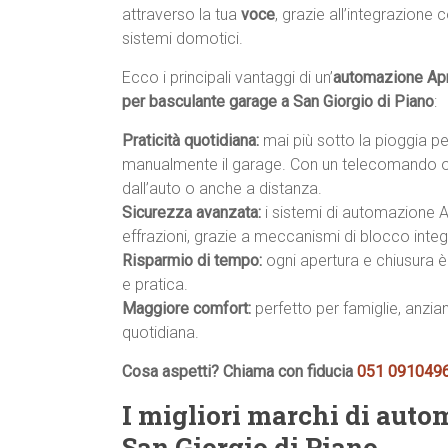
attraverso la tua
voce
, grazie all’integrazione 
sistemi domotici.
Ecco i principali vantaggi di un’
automazione Apr
per basculante garage a San Giorgio di Piano
:
Praticità quotidiana:
mai più sotto la pioggia p
manualmente il garage. Con un telecomando o
dall’auto o anche a distanza.
Sicurezza avanzata:
i sistemi di automazione A
effrazioni, grazie a meccanismi di blocco integr
Risparmio di tempo:
ogni apertura e chiusura è 
e pratica.
Maggiore comfort:
perfetto per famiglie, anzian
quotidiana.
Cosa aspetti? Chiama con fiducia
051 091049
I migliori marchi di auto
San Giorgio di Piano