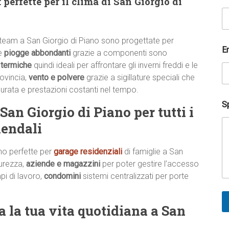
 perfette per il clima di San Giorgio di
s
t
a
t
e
 team a San Giorgio di Piano sono progettate per
l
E
me
piogge abbondanti
grazie a componenti sono
e
 termiche
quindi ideali per affrontare gli inverni freddi e le
f
rovincia,
vento e polvere
grazie a sigillature speciali che
o
n
urata e prestazioni costanti nel tempo.
i
Sp
c
an Giorgio di Piano per tutti i
o
iendali
o perfette per
garage residenziali
di famiglie a San
curezza,
aziende e magazzini
per poter gestire l’accesso
pi di lavoro,
condomini
sistemi centralizzati per porte
 la tua vita quotidiana a San