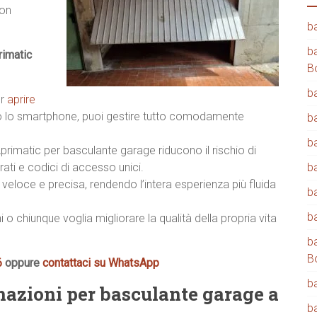
con
b
b
imatic
B
b
er
aprire
 lo smartphone, puoi gestire tutto comodamente
b
b
primatic per basculante garage riducono il rischio di
ati e codici di accesso unici.
b
veloce e precisa, rendendo l’intera esperienza più fluida
b
b
i o chiunque voglia migliorare la qualità della propria vita
b
B
6
oppure
contattaci su WhatsApp
b
mazioni per basculante garage a
b