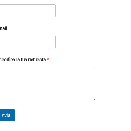
mail
ecifica la tua richiesta
*
Invia