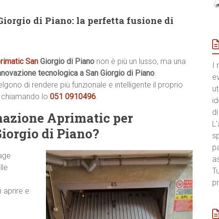
orgio di Piano: la perfetta fusione di
rimatic San
Giorgio di Piano
non è più un lusso, ma una
I 
nnovazione tecnologica a San Giorgio di Piano
.
e
ono di rendere più funzionale e intelligente il proprio
ut
a chiamando lo
051 0910496
.
id
di
mazione Aprimatic per
L’
iorgio di Piano?
sp
pa
rage
a
lle
Tu
pr
 aprire e