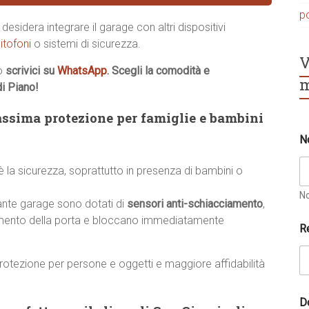
p
desidera integrare il garage con altri dispositivi
itofoni
o sistemi di sicurezza.
V
o
scrivici su
WhatsApp
. Scegli la comodità e
m
di Piano!
ssima protezione per famiglie e bambini
N
 è la sicurezza, soprattutto in presenza di bambini o
N
ante garage sono dotati di
sensori anti-schiacciamento
,
*
vimento della porta e bloccano immediatamente
R
r
i
c
rotezione per persone e oggetti e maggiore affidabilità
h
i
e
D