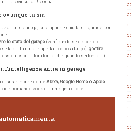
enti in provincia di Bologna.
p
ge ovunque tu sia
p
p
asculante garage, puoi aprire e chiudere il garage con
one.
p
are lo stato del garage
(verificando se è aperto o
p
o se la porta rimane aperta troppo a lungo),
gestire
p
gresso a ospiti o fornitori anche quando sei lontano).
p
: l’intelligenza entra in garage
p
temi di smart home come
Alexa, Google Home e Apple
p
emplice comando vocale. Immagina di dire:
p
p
p
i automaticamente.
p