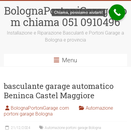
Vai
BolognaPortoniGarage.co
al
Chiama, possiamo aiutarti!
contenuto
m chiama 051 0910496
Installazione e Riparazione Basculanti e Portoni Garage a
Bologna e provincia
Menu
basculante garage automatico
Beninca Castel Maggiore
BolognaPortoniGarage.com
Automazione
portoni garage Bologna
21/12/2024
Automazione portoni garage Bologna