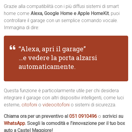
Grazie alla compatibilità con i più diffusi sistemi di smart
home come
Alexa, Google Home e Apple HomeKit
, puoi
controllare il garage con un semplice comando vocale.
Immagina di dire:
“Alexa, apri il garage”
…e vedere la porta alzarsi
automaticamente.
Questa funzione è particolarmente utile per chi desidera
integrare il garage con altri dispositivi intelligenti, come luci
esterne,
citofoni
o
videocitofoni
o sistemi di sicurezza.
Chiama ora per un preventivo al
051 0910496
o
scrivici su
WhatsApp
. Scegli la comodità e l’innovazione per il tuo box
auto a Castel Maggiore!