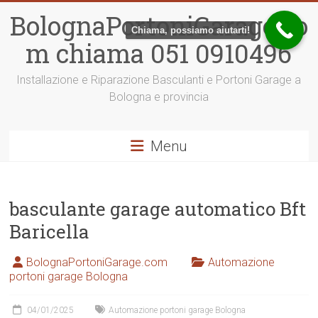
Vai
BolognaPortoniGarage.co
al
Chiama, possiamo aiutarti!
contenuto
m chiama 051 0910496
Installazione e Riparazione Basculanti e Portoni Garage a
Bologna e provincia
Menu
basculante garage automatico Bft
Baricella
BolognaPortoniGarage.com
Automazione
portoni garage Bologna
04/01/2025
Automazione portoni garage Bologna