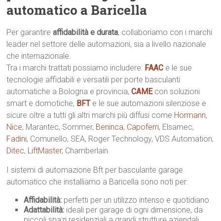
automatico a Baricella
Per garantire
affidabilità e durata
, collaboriamo con i marchi
leader nel settore delle automazioni, sia a livello nazionale
che internazionale.
Tra i marchi trattati possiamo includere:
FAAC
e le sue
tecnologie affidabili e versatili per porte basculanti
automatiche a Bologna e provincia,
CAME
con soluzioni
smart e domotiche,
BFT
e le sue automazioni silenziose e
sicure oltre a tutti gli altri marchi più diffusi come
Hormann
,
Nice
, Marantec, Sommer,
Beninca
,
Capoferri
, Elsamec,
Fadini
, Comunello, SEA, Roger Technology, VDS Automation,
Ditec
,
LiftMaster
, Chamberlain.
I sistemi di automazione Bft per basculante garage
automatico che installiamo a Baricella sono noti per:
Affidabilità:
perfetti per un utilizzo intenso e quotidiano.
Adattabilità:
ideali per garage di ogni dimensione, da
piccoli spazi residenziali a grandi strutture aziendali.