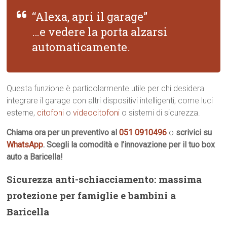
“Alexa, apri il garage”
…e vedere la porta alzarsi
automaticamente.
Questa funzione è particolarmente utile per chi desidera
integrare il garage con altri dispositivi intelligenti, come luci
esterne,
citofoni
o
videocitofoni
o sistemi di sicurezza.
Chiama ora per un preventivo al
051 0910496
o
scrivici su
WhatsApp
. Scegli la comodità e l’innovazione per il tuo box
auto a Baricella!
Sicurezza anti-schiacciamento: massima
protezione per famiglie e bambini a
Baricella