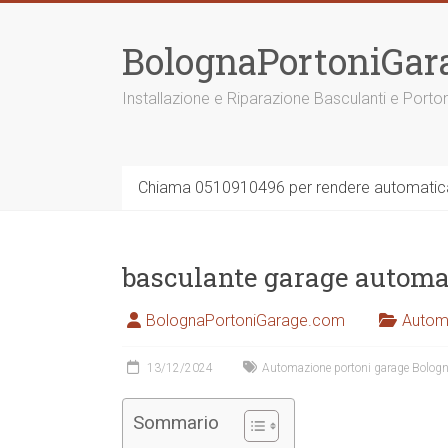
Vai
al
BolognaPortoniGar
contenuto
Installazione e Riparazione Basculanti e Porto
Chiama 0510910496 per rendere automatica 
basculante garage automa
BolognaPortoniGarage.com
Autom
13/12/2024
Automazione portoni garage Bolog
Sommario