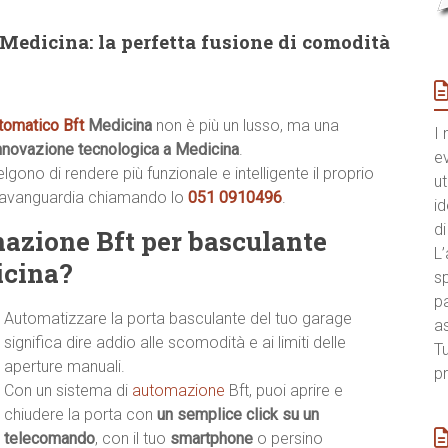
Medicina: la perfetta fusione di comodità
tomatico Bft
Medicina
non è più un lusso, ma una
I 
innovazione tecnologica a Medicina
.
e
ono di rendere più funzionale e intelligente il proprio
ut
’avanguardia chiamando lo
051 0910496
.
id
di
mazione Bft per basculante
L’
icina?
sp
pa
Automatizzare la porta basculante del tuo garage
a
significa dire addio alle scomodità e ai limiti delle
Tu
aperture manuali.
pr
Con un sistema di
automazione
Bft, puoi aprire e
chiudere la porta con
un semplice click su un
telecomando
, con il tuo
smartphone
o persino