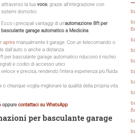
attraverso la tua
voce
, grazie all’integrazione con
b
sistemi domotici.
b
Ecco i principali vantaggi di un’
automazione Bft per
B
basculante garage automatico a Medicina
:
b
er
aprire
manualmente il garage. Con un telecomando o
 dall’auto o anche a distanza.
b
ft per basculante garage automatico riducono il rischio
b
egrati e codici di accesso unici.
veloce e precisa, rendendo l’intera esperienza più fluida
b
b
i o chiunque voglia migliorare la qualità della propria vita
b
b
6
oppure
contattaci su WhatsApp
B
mazioni per basculante garage
b
b