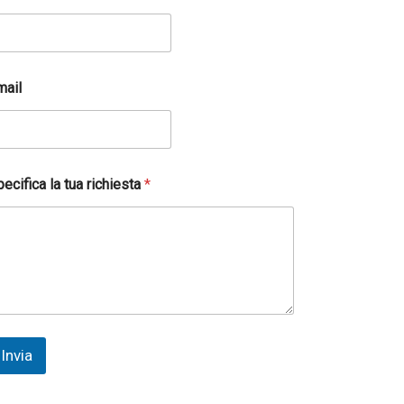
mail
ecifica la tua richiesta
*
Invia