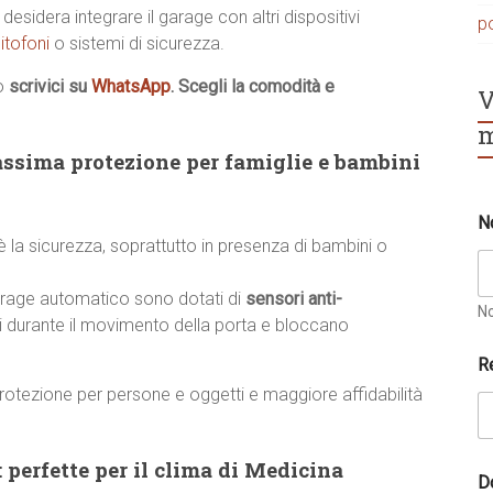
desidera integrare il garage con altri dispositivi
p
itofoni
o sistemi di sicurezza.
o
scrivici su
WhatsApp
. Scegli la comodità e
V
m
ssima protezione per famiglie e bambini
N
 è la sicurezza, soprattutto in presenza di bambini o
arage automatico sono dotati di
sensori anti-
N
li durante il movimento della porta e bloccano
r
R
i
c
rotezione per persone e oggetti e maggiore affidabilità
h
i
e
 perfette per il clima di Medicina
s
D