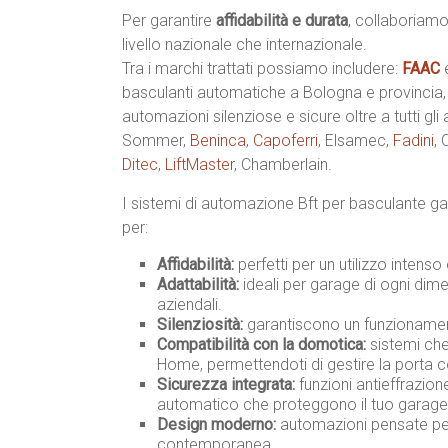
Per garantire
affidabilità e durata
, collaboriamo
livello nazionale che internazionale.
Tra i marchi trattati possiamo includere:
FAAC
basculanti automatiche a Bologna e provincia
automazioni silenziose e sicure oltre a tutti gli
Sommer,
Beninca
,
Capoferri
, Elsamec,
Fadini
,
Ditec
,
LiftMaster
, Chamberlain.
I sistemi di automazione Bft per basculante g
per:
Affidabilità:
perfetti per un utilizzo intenso
Adattabilità:
ideali per garage di ogni dimen
aziendali.
Silenziosità:
garantiscono un funzionament
Compatibilità con la domotica:
sistemi che
Home, permettendoti di gestire la porta 
Sicurezza integrata:
funzioni antieffrazio
automatico che proteggono il tuo garage
Design moderno:
automazioni pensate per 
contemporanea.