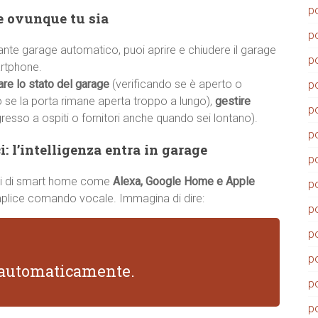
p
ge ovunque tu sia
p
nte garage automatico, puoi aprire e chiudere il garage
p
rtphone.
are lo stato del garage
(verificando se è aperto o
p
o se la porta rimane aperta troppo a lungo),
gestire
p
gresso a ospiti o fornitori anche quando sei lontano).
p
: l’intelligenza entra in garage
p
temi di smart home come
Alexa, Google Home e Apple
p
emplice comando vocale. Immagina di dire:
p
p
p
i automaticamente.
p
p