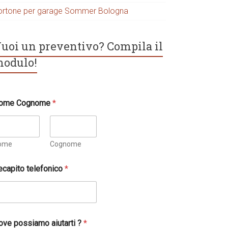
ortone per garage Sommer Bologna
uoi un preventivo? Compila il
odulo!
ome Cognome
*
ome
Cognome
ecapito telefonico
*
ove possiamo aiutarti ?
*