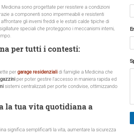
t
a
a Medicina sono progettate per resistere a condizioni
E
razie a componenti sono impermeabili e resistenti
m
 affrontare gli inverni freddi e le estati calde tipiche di
a
sigillature speciali che proteggono i meccanismi interni,
i
E
l
tempo.
N
o
 per tutti i contesti:
m
e
Sp
ette per
garage residenziali
di famiglie a Medicina che
gazzini
per poter gestire l’accesso in maniera rapida ed
ni
sistemi centralizzati per porte condivise, ottimizzando
 la tua vita quotidiana a
a significa semplificarti la vita, aumentare la sicurezza