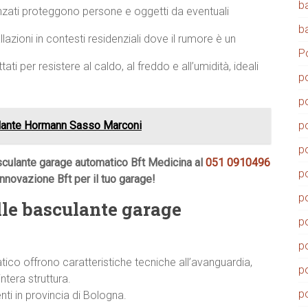
b
zati proteggono persone e oggetti da eventuali
b
llazioni in contesti residenziali dove il rumore è un
P
ati per resistere al caldo, al freddo e all’umidità, ideali
p
p
lante Hormann Sasso Marconi
p
p
sculante garage automatico Bft Medicina al
051 0910496
p
’innovazione Bft per il tuo garage!
p
lle basculante garage
p
p
co offrono caratteristiche tecniche all’avanguardia,
p
ntera struttura.
p
enti in provincia di Bologna.