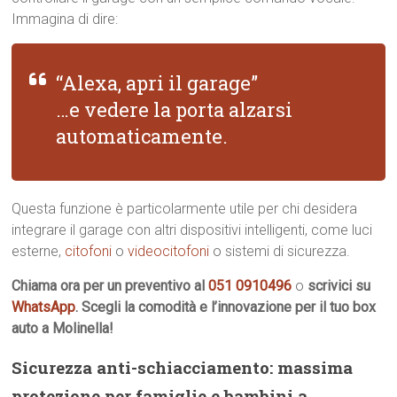
Immagina di dire:
“Alexa, apri il garage”
…e vedere la porta alzarsi
automaticamente.
Questa funzione è particolarmente utile per chi desidera
integrare il garage con altri dispositivi intelligenti, come luci
esterne,
citofoni
o
videocitofoni
o sistemi di sicurezza.
Chiama ora per un preventivo al
051 0910496
o
scrivici su
WhatsApp
. Scegli la comodità e l’innovazione per il tuo box
auto a Molinella!
Sicurezza anti-schiacciamento: massima
protezione per famiglie e bambini a