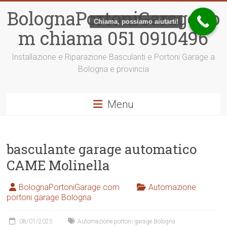
Vai
BolognaPortoniGarage.co
al
Chiama, possiamo aiutarti!
contenuto
m chiama 051 0910496
Installazione e Riparazione Basculanti e Portoni Garage a
Bologna e provincia
Menu
basculante garage automatico
CAME Molinella
BolognaPortoniGarage.com
Automazione
portoni garage Bologna
08/01/2025
Automazione portoni garage Bologna