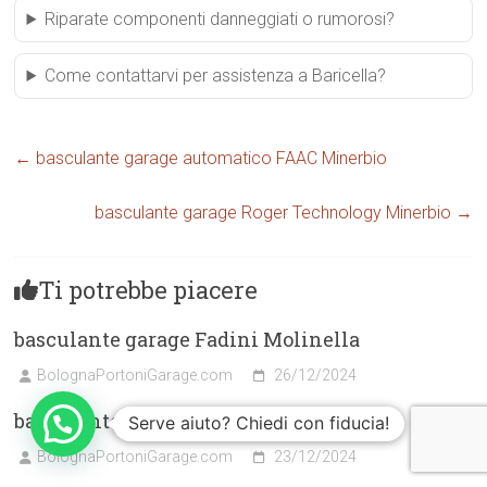
Riparate componenti danneggiati o rumorosi?
Come contattarvi per assistenza a Baricella?
←
basculante garage automatico FAAC Minerbio
basculante garage Roger Technology Minerbio
→
Ti potrebbe piacere
basculante garage Fadini Molinella
BolognaPortoniGarage.com
26/12/2024
basculante garage Hormann Budrio
Serve aiuto? Chiedi con fiducia!
BolognaPortoniGarage.com
23/12/2024