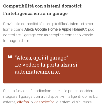
Compatibilità con sistemi domotici:
l’intelligenza entra in garage
Grazie alla compatibilità con i più diffusi sistemi di smart
home come
Alexa, Google Home e Apple HomeKit
, puoi
controllare il garage con un semplice comando vocale.
Immagina di dire:
“Alexa, apri il garage”
…e vedere la porta alzarsi
automaticamente.
Questa funzione è particolarmente utile per chi desidera
integrare il garage con altri dispositivi intelligenti, come luci
esterne,
citofoni
o
videocitofoni
o sistemi di sicurezza.