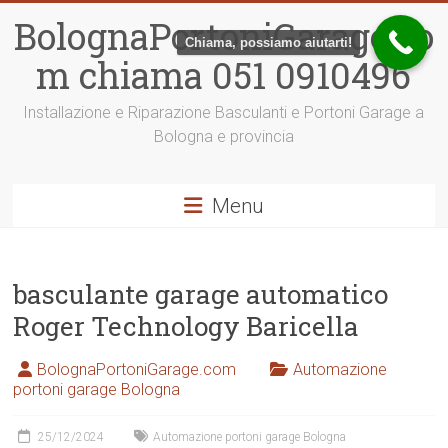
Vai
BolognaPortoniGarage.co
al
Chiama, possiamo aiutarti!
contenuto
m chiama 051 0910496
Installazione e Riparazione Basculanti e Portoni Garage a
Bologna e provincia
Menu
basculante garage automatico
Roger Technology Baricella
BolognaPortoniGarage.com
Automazione
portoni garage Bologna
25/12/2024
Automazione portoni garage Bologna