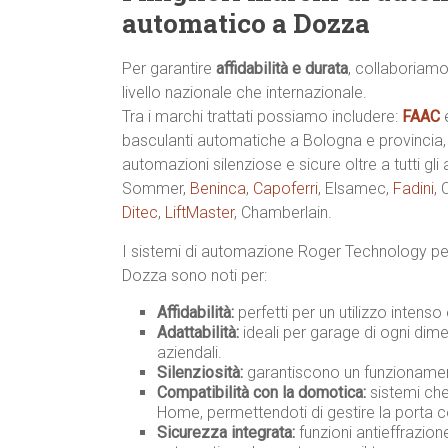
automatico a Dozza
Per garantire
affidabilità e durata
, collaboriamo
livello nazionale che internazionale.
Tra i marchi trattati possiamo includere:
FAAC
basculanti automatiche a Bologna e provincia
automazioni silenziose e sicure oltre a tutti gli
Sommer,
Beninca
,
Capoferri
, Elsamec,
Fadini
,
Ditec
,
LiftMaster
, Chamberlain.
I sistemi di automazione Roger Technology pe
Dozza sono noti per:
Affidabilità:
perfetti per un utilizzo intenso
Adattabilità:
ideali per garage di ogni dimen
aziendali.
Silenziosità:
garantiscono un funzionament
Compatibilità con la domotica:
sistemi che
Home, permettendoti di gestire la porta 
Sicurezza integrata:
funzioni antieffrazio