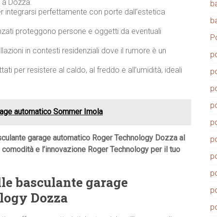
 a Dozza.
b
integrarsi perfettamente con porte dall’estetica
b
zati proteggono persone e oggetti da eventuali
P
llazioni in contesti residenziali dove il rumore è un
p
ati per resistere al caldo, al freddo e all’umidità, ideali
p
p
p
rage automatico Sommer Imola
p
asculante garage automatico Roger Technology Dozza al
p
la comodità e l’innovazione Roger Technology per il tuo
p
p
lle basculante garage
p
logy Dozza
p