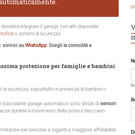
i automaticamente.
p
V
desidera integrare il garage con altri dispositivi
itofoni
o sistemi di sicurezza.
m
o
scrivici su
WhatsApp
. Scegli la comodità e
N
ssima protezione per famiglie e bambini
N
 è la sicurezza, soprattutto in presenza di bambini o
C
R
o
r basculante garage automatico sono dotati di
sensori
g
stacoli durante il movimento della porta e bloccano
n
o
m
rotezione per persone e oggetti e maggiore affidabilità
e
D