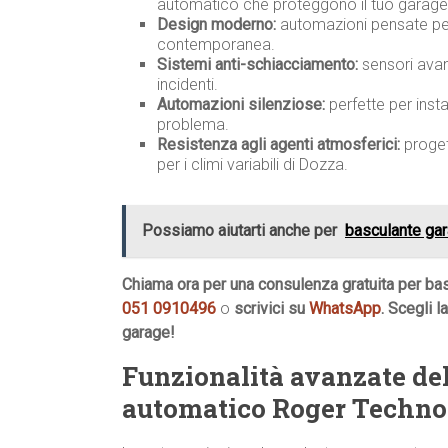
automatico che proteggono il tuo garage
Design moderno:
automazioni pensate per 
contemporanea.
Sistemi anti-schiacciamento:
sensori avan
incidenti.
Automazioni silenziose:
perfette per insta
problema.
Resistenza agli agenti atmosferici:
progett
per i climi variabili di Dozza.
Possiamo aiutarti anche per
basculante ga
Chiama ora per una consulenza gratuita per b
051 0910496
o
scrivici su
WhatsApp
. Scegli 
garage!
Funzionalità avanzate de
automatico Roger Techno