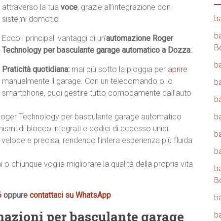
attraverso la tua
voce
, grazie all’integrazione con
b
sistemi domotici.
b
Ecco i principali vantaggi di un’
automazione Roger
B
Technology per basculante garage automatico a Dozza
:
b
Praticità quotidiana:
mai più sotto la pioggia per
aprire
manualmente il garage. Con un telecomando o lo
b
smartphone, puoi gestire tutto comodamente dall’auto
b
 Roger Technology per basculante garage automatico
b
nismi di blocco integrati e codici di accesso unici.
b
veloce e precisa, rendendo l’intera esperienza più fluida
b
i o chiunque voglia migliorare la qualità della propria vita
b
B
6
oppure
contattaci su WhatsApp
b
mazioni per basculante garage
b