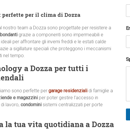
D
o
v
 perfette per il clima di Dozza
e
t
l nostro team a Dozza sono progettate per resistere a
e
E
l
bbondanti
grazie a componenti sono impermeabili e
e
 ideali per affrontare gli inverni freddi e le estati calde
f
azie a sigillature speciali che proteggono i meccanismi
o
ti nel tempo.
n
Sp
i
logy a Dozza per tutti i
c
o
iendali
iamo sono perfette per
garage residenziali
di famiglie a
ziende e magazzini
per poter gestire l’accesso in
 di lavoro,
condomini
sistemi centralizzati per porte
a la tua vita quotidiana a Dozza