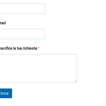
mail
ecifica la tua richiesta
*
Invia