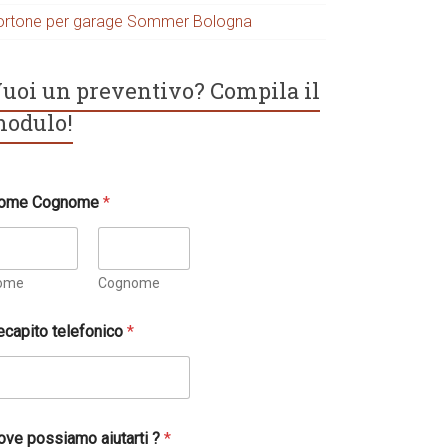
ortone per garage Sommer Bologna
uoi un preventivo? Compila il
odulo!
ome Cognome
*
ome
Cognome
ecapito telefonico
*
ove possiamo aiutarti ?
*