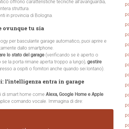
co offrono caratteristiche tecniche all’avanguardia,
p
ntera struttura.
p
enti in provincia di Bologna.
p
ge ovunque tu sia
p
gy per basculante garage automatico, puoi aprire e
p
ttamente dallo smartphone.
p
are lo stato del garage
(verificando se è aperto o
o se la porta rimane aperta troppo a lungo),
gestire
p
gresso a ospiti o fornitori anche quando sei lontano).
p
: l’intelligenza entra in garage
p
temi di smart home come
Alexa, Google Home e Apple
p
emplice comando vocale. Immagina di dire:
p
p
p