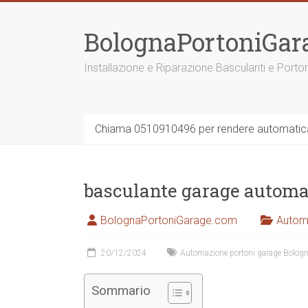
Vai
al
BolognaPortoniGar
contenuto
Installazione e Riparazione Basculanti e Porto
Chiama 0510910496 per rendere automatica 
basculante garage automa
BolognaPortoniGarage.com
Autom
20/12/2024
Automazione portoni garage Bolog
Sommario