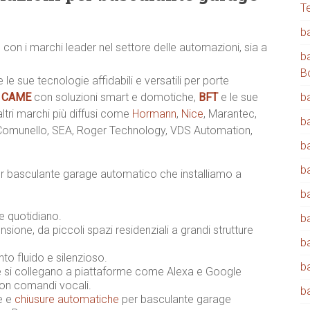
T
b
 con i marchi leader nel settore delle automazioni, sia a
b
B
e le sue tecnologie affidabili e versatili per porte
,
CAME
con soluzioni smart e domotiche,
BFT
e le sue
b
 altri marchi più diffusi come
Hormann
,
Nice
, Marantec,
b
 Comunello, SEA, Roger Technology, VDS Automation,
b
b
r basculante garage automatico che installiamo a
b
 e quotidiano.
b
sione, da piccoli spazi residenziali a grandi strutture
b
o fluido e silenzioso.
b
 si collegano a piattaforme come Alexa e Google
con comandi vocali.
b
ne e
chiusure automatiche
per basculante garage