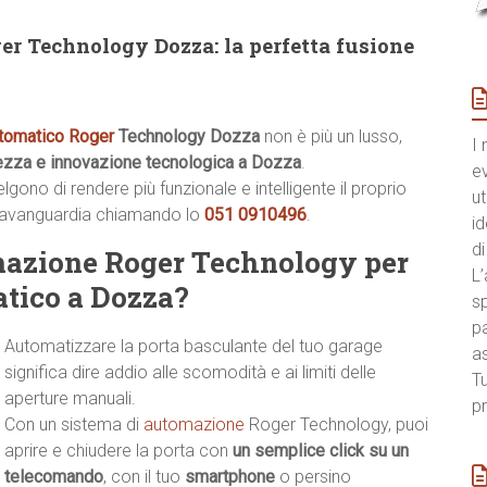
r Technology Dozza: la perfetta fusione
tomatico Roger
Technology Dozza
non è più un lusso,
I 
rezza e innovazione tecnologica a Dozza
.
e
ono di rendere più funzionale e intelligente il proprio
ut
’avanguardia chiamando lo
051 0910496
.
id
di
mazione Roger Technology per
L’
tico a Dozza?
sp
pa
Automatizzare la porta basculante del tuo garage
a
significa dire addio alle scomodità e ai limiti delle
Tu
aperture manuali.
pr
Con un sistema di
automazione
Roger Technology, puoi
aprire e chiudere la porta con
un semplice click su un
telecomando
, con il tuo
smartphone
o persino