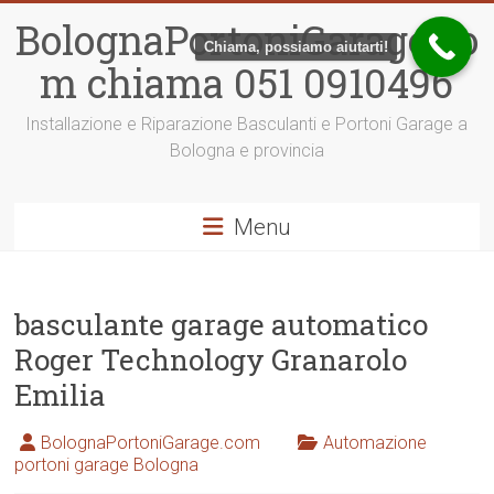
Vai
BolognaPortoniGarage.co
al
Chiama, possiamo aiutarti!
contenuto
m chiama 051 0910496
Installazione e Riparazione Basculanti e Portoni Garage a
Bologna e provincia
Menu
basculante garage automatico
Roger Technology Granarolo
Emilia
BolognaPortoniGarage.com
Automazione
portoni garage Bologna