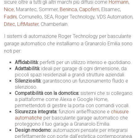
sicure oltre a tutti gli altri marchi più diffusi come
Hormann
,
Nice
, Marantec, Sommer,
Beninca
,
Capoferri
, Elsamec,
Fadini
, Comunello, SEA, Roger Technology, VDS Automation,
Ditec
,
LiftMaster
, Chamberlain.
I sistemi di automazione Roger Technology per basculante
garage automatico che installiamo a Granarolo Emilia sono
noti per:
Affidabilità:
perfetti per un utilizzo intenso e quotidiano.
Adattabilità:
ideali per garage di ogni dimensione, da
piccoli spazi residenziali a grandi strutture aziendali.
Silenziosità:
garantiscono un funzionamento fluido e
silenzioso.
Compatibilità con la domotica:
sistemi che si collegano
a piattaforme come Alexa e Google Home,
permettendoti di gestire la porta con comandi vocali.
Sicurezza integrata:
funzioni antieffrazione e
chiusure
automatiche
per basculante garage automatico che
proteggono il tuo garage a Granarolo Emilia.
Design moderno:
automazioni pensate per integrarsi
perfettamente con porte dall’estetica contemporanea.