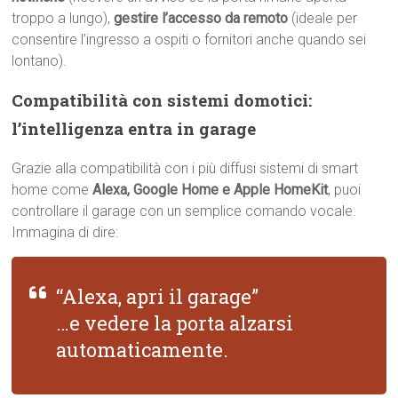
troppo a lungo),
gestire l’accesso da remoto
(ideale per
consentire l’ingresso a ospiti o fornitori anche quando sei
lontano).
Compatibilità con sistemi domotici:
l’intelligenza entra in garage
Grazie alla compatibilità con i più diffusi sistemi di smart
home come
Alexa, Google Home e Apple HomeKit
, puoi
controllare il garage con un semplice comando vocale.
Immagina di dire:
“Alexa, apri il garage”
…e vedere la porta alzarsi
automaticamente.