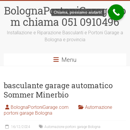
Vai
BolognaPortoniGarage.co
al
Chiama, possiamo aiutarti!
contenuto
m chiama 051 0910496
Installazione e Riparazione Basculanti e Portoni Garage a
Bologna e provincia
Menu
basculante garage automatico
Sommer Minerbio
BolognaPortoniGarage.com
Automazione
portoni garage Bologna
16/12/2024
Automazione portoni garage Bologna