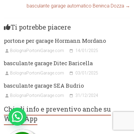
basculante garage automatico Beninca Dozza
→
Ti potrebbe piacere
portone per garage Hormann Mordano
BolognaPortoniGarage.com
14/01/2025
basculante garage Ditec Baricella
BolognaPortoniGarage.com
03/01/2025
basculante garage SEA Budrio
BolognaPortoniGarage.com
31/12/2024
Chiedi info e preventivo anche su
WhatsApp