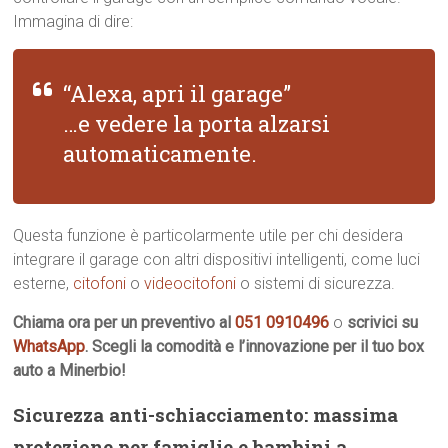
Immagina di dire:
“Alexa, apri il garage”
…e vedere la porta alzarsi
automaticamente.
Questa funzione è particolarmente utile per chi desidera
integrare il garage con altri dispositivi intelligenti, come luci
esterne,
citofoni
o
videocitofoni
o sistemi di sicurezza.
Chiama ora per un preventivo al
051 0910496
o
scrivici su
WhatsApp
. Scegli la comodità e l’innovazione per il tuo box
auto a Minerbio!
Sicurezza anti-schiacciamento: massima
protezione per famiglie e bambini a