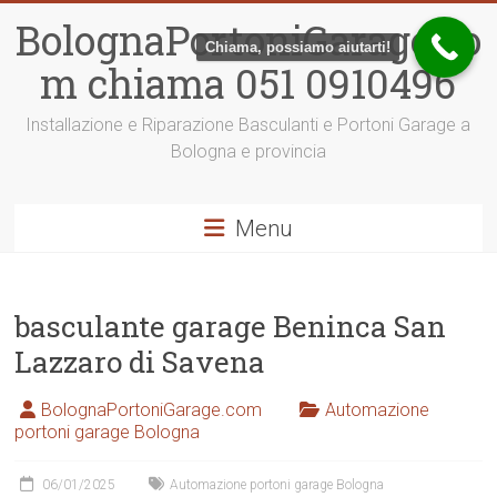
Vai
BolognaPortoniGarage.co
al
Chiama, possiamo aiutarti!
contenuto
m chiama 051 0910496
Installazione e Riparazione Basculanti e Portoni Garage a
Bologna e provincia
Menu
basculante garage Beninca San
Lazzaro di Savena
BolognaPortoniGarage.com
Automazione
portoni garage Bologna
06/01/2025
Automazione portoni garage Bologna