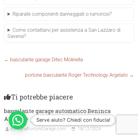
Riparate componenti danneggiati o rumorosi?
Come contattarvi per assistenza a San Lazzaro di
Savena?
←
basculante garage Ditec Molinella
portone basculante Roger Technology Argelato
→
Ti potrebbe piacere
basculante garage automatico Beninca
Argelato
Serve aiuto? Chiedi con fiducia!
BolognaPortoniGarage.com
18/12/2024