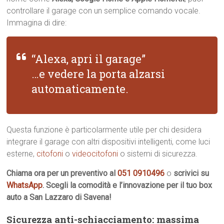
controllare il garage con un semplice comando vocale.
Immagina di dire:
“Alexa, apri il garage”
…e vedere la porta alzarsi
automaticamente.
Questa funzione è particolarmente utile per chi desidera
integrare il garage con altri dispositivi intelligenti, come luci
esterne,
citofoni
o
videocitofoni
o sistemi di sicurezza.
Chiama ora per un preventivo al
051 0910496
o
scrivici su
WhatsApp
. Scegli la comodità e l’innovazione per il tuo box
auto a San Lazzaro di Savena!
Sicurezza anti-schiacciamento: massima