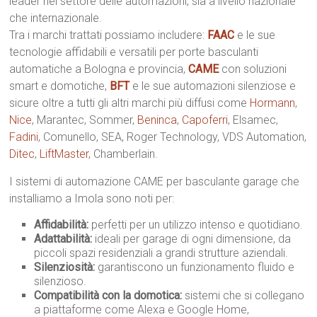
leader nel settore delle automazioni, sia a livello nazionale
che internazionale.
Tra i marchi trattati possiamo includere:
FAAC
e le sue
tecnologie affidabili e versatili per porte basculanti
automatiche a Bologna e provincia,
CAME
con soluzioni
smart e domotiche,
BFT
e le sue automazioni silenziose e
sicure oltre a tutti gli altri marchi più diffusi come
Hormann
,
Nice
, Marantec, Sommer,
Beninca
,
Capoferri
, Elsamec,
Fadini
, Comunello, SEA, Roger Technology, VDS Automation,
Ditec
,
LiftMaster
, Chamberlain.
I sistemi di automazione CAME per basculante garage che
installiamo a Imola sono noti per:
Affidabilità:
perfetti per un utilizzo intenso e quotidiano.
Adattabilità:
ideali per garage di ogni dimensione, da
piccoli spazi residenziali a grandi strutture aziendali.
Silenziosità:
garantiscono un funzionamento fluido e
silenzioso.
Compatibilità con la domotica:
sistemi che si collegano
a piattaforme come Alexa e Google Home,