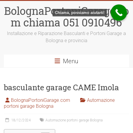
Vai
BolognaPortoniGarage.co
al
Chiama, possiamo aiutarti!
contenuto
m chiama 051 0910496
Installazione e Riparazione Basculanti e Portoni Garage a
Bologna e provincia
Menu
basculante garage CAME Imola
BolognaPortoniGarage.com
Automazione
portoni garage Bologna
18/12/2024
Automazione portoni garage Bologna