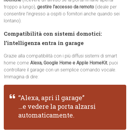
troppo a lungo),
gestire l’accesso da remoto
(ideale per
consentire l’ingresso a ospiti o fornitori anche quando sei
lontano).
Compatibilità con sistemi domotici:
l’intelligenza entra in garage
Grazie alla compatibilità con i più diffusi sistemi di smart
home come
Alexa, Google Home e Apple HomeKit
, puoi
controllare il garage con un semplice comando vocale.
Immagina di dire:
“Alexa, apri il garage”
…e vedere la porta alzarsi
automaticamente.