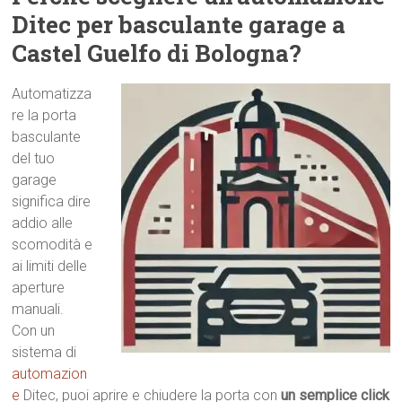
Ditec per basculante garage a
Castel Guelfo di Bologna?
Automatizza
re la porta
basculante
del tuo
garage
significa dire
addio alle
scomodità e
ai limiti delle
aperture
manuali.
Con un
sistema di
automazion
e
Ditec, puoi aprire e chiudere la porta con
un semplice click