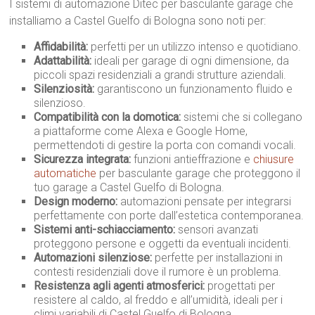
I sistemi di automazione Ditec per basculante garage che
installiamo a Castel Guelfo di Bologna sono noti per:
Affidabilità:
perfetti per un utilizzo intenso e quotidiano.
Adattabilità:
ideali per garage di ogni dimensione, da
piccoli spazi residenziali a grandi strutture aziendali.
Silenziosità:
garantiscono un funzionamento fluido e
silenzioso.
Compatibilità con la domotica:
sistemi che si collegano
a piattaforme come Alexa e Google Home,
permettendoti di gestire la porta con comandi vocali.
Sicurezza integrata:
funzioni antieffrazione e
chiusure
automatiche
per basculante garage che proteggono il
tuo garage a Castel Guelfo di Bologna.
Design moderno:
automazioni pensate per integrarsi
perfettamente con porte dall’estetica contemporanea.
Sistemi anti-schiacciamento:
sensori avanzati
proteggono persone e oggetti da eventuali incidenti.
Automazioni silenziose:
perfette per installazioni in
contesti residenziali dove il rumore è un problema.
Resistenza agli agenti atmosferici:
progettati per
resistere al caldo, al freddo e all’umidità, ideali per i
climi variabili di Castel Guelfo di Bologna.