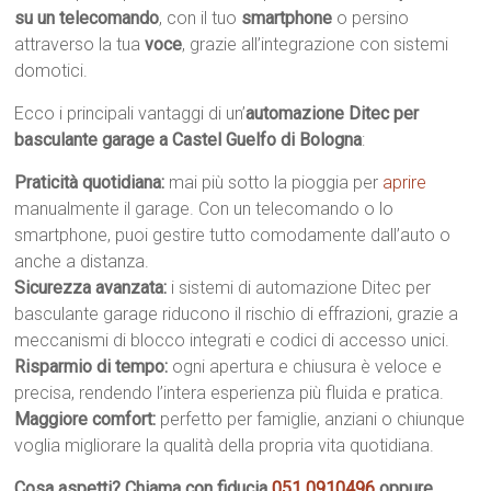
su un telecomando
, con il tuo
smartphone
o persino
attraverso la tua
voce
, grazie all’integrazione con sistemi
domotici.
Ecco i principali vantaggi di un’
automazione Ditec per
basculante garage a Castel Guelfo di Bologna
:
Praticità quotidiana:
mai più sotto la pioggia per
aprire
manualmente il garage. Con un telecomando o lo
smartphone, puoi gestire tutto comodamente dall’auto o
anche a distanza.
Sicurezza avanzata:
i sistemi di automazione Ditec per
basculante garage riducono il rischio di effrazioni, grazie a
meccanismi di blocco integrati e codici di accesso unici.
Risparmio di tempo:
ogni apertura e chiusura è veloce e
precisa, rendendo l’intera esperienza più fluida e pratica.
Maggiore comfort:
perfetto per famiglie, anziani o chiunque
voglia migliorare la qualità della propria vita quotidiana.
Cosa aspetti? Chiama con fiducia
051 0910496
oppure