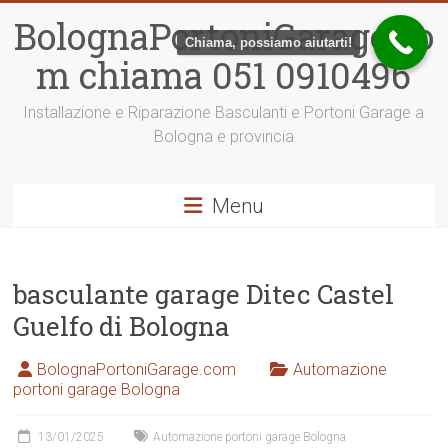
Vai
BolognaPortoniGarage.co
al
Chiama, possiamo aiutarti!
contenuto
m chiama 051 0910496
Installazione e Riparazione Basculanti e Portoni Garage a
Bologna e provincia
Menu
basculante garage Ditec Castel
Guelfo di Bologna
BolognaPortoniGarage.com
Automazione
portoni garage Bologna
13/01/2025
Automazione portoni garage Bologna