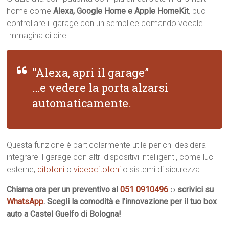
home come
Alexa, Google Home e Apple HomeKit
, puoi
controllare il garage con un semplice comando vocale.
Immagina di dire:
“Alexa, apri il garage”
…e vedere la porta alzarsi
automaticamente.
Questa funzione è particolarmente utile per chi desidera
integrare il garage con altri dispositivi intelligenti, come luci
esterne,
citofoni
o
videocitofoni
o sistemi di sicurezza.
Chiama ora per un preventivo al
051 0910496
o
scrivici su
WhatsApp
. Scegli la comodità e l’innovazione per il tuo box
auto a Castel Guelfo di Bologna!