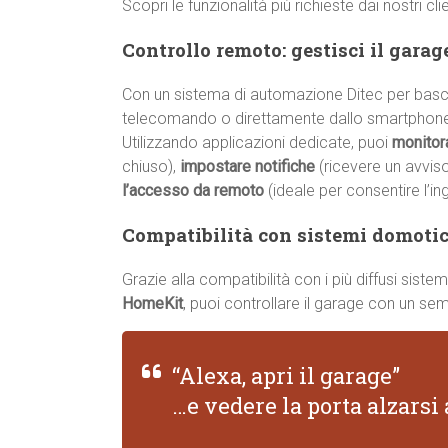
Scopri le funzionalità più richieste dai nostri cli
Controllo remoto: gestisci il gara
Con un sistema di automazione Ditec per bascu
telecomando o direttamente dallo smartphon
Utilizzando applicazioni dedicate, puoi
monitor
chiuso),
impostare notifiche
(ricevere un avvis
l’accesso da remoto
(ideale per consentire l’in
Compatibilità con sistemi domotici
Grazie alla compatibilità con i più diffusi sis
HomeKit
, puoi controllare il garage con un s
“Alexa, apri il garage”
…e vedere la porta alzars