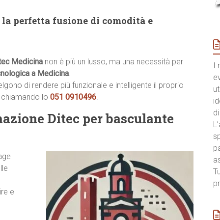
la perfetta fusione di comodità e
tec Medicina
non è più un lusso, ma una necessità per
I 
cnologica a Medicina
.
e
ono di rendere più funzionale e intelligente il proprio
ut
a chiamando lo
051 0910496
.
id
di
mazione Ditec per basculante
L’
sp
pa
rage
a
lle
Tu
pr
ire e