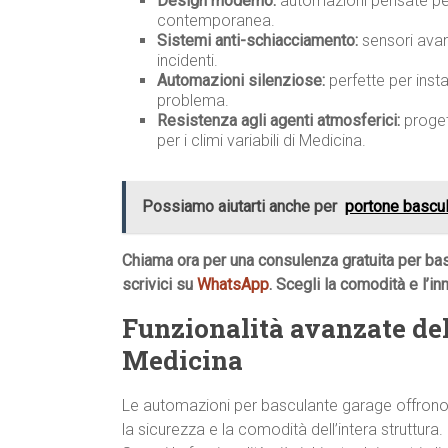
Design moderno:
automazioni pensate per 
contemporanea.
Sistemi anti-schiacciamento:
sensori avan
incidenti.
Automazioni silenziose:
perfette per insta
problema.
Resistenza agli agenti atmosferici:
progett
per i climi variabili di Medicina.
Possiamo aiutarti anche per
portone bascu
Chiama ora per una consulenza gratuita per ba
scrivici su
WhatsApp
. Scegli la comodità e l’i
Funzionalità avanzate del
Medicina
Le automazioni per basculante garage offrono c
la sicurezza e la comodità dell’intera struttura.