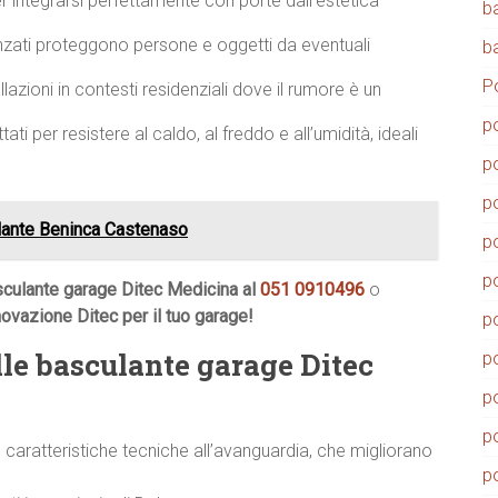
integrarsi perfettamente con porte dall’estetica
b
zati proteggono persone e oggetti da eventuali
b
P
llazioni in contesti residenziali dove il rumore è un
p
ati per resistere al caldo, al freddo e all’umidità, ideali
p
p
lante Beninca Castenaso
p
p
sculante garage Ditec Medicina al
051 0910496
o
nnovazione Ditec per il tuo garage!
p
le basculante garage Ditec
p
p
p
aratteristiche tecniche all’avanguardia, che migliorano
p