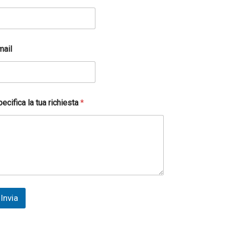
mail
ecifica la tua richiesta
*
Invia