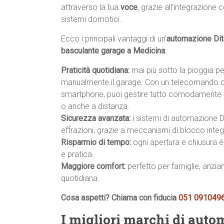
attraverso la tua
voce
, grazie all’integrazione 
sistemi domotici.
Ecco i principali vantaggi di un’
automazione Dit
basculante garage a Medicina
:
Praticità quotidiana:
mai più sotto la pioggia p
manualmente il garage. Con un telecomando o
smartphone, puoi gestire tutto comodamente d
o anche a distanza.
Sicurezza avanzata:
i sistemi di automazione Di
effrazioni, grazie a meccanismi di blocco integr
Risparmio di tempo:
ogni apertura e chiusura è 
e pratica.
Maggiore comfort:
perfetto per famiglie, anzian
quotidiana.
Cosa aspetti? Chiama con fiducia
051 091049
I migliori marchi di auto