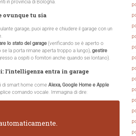
enti in provincia di Bologna.
p
ge ovunque tu sia
p
p
lante garage, puoi aprire e chiudere il garage con un
e.
p
are lo stato del garage
(verificando se è aperto o
p
o se la porta rimane aperta troppo a lungo),
gestire
p
gresso a ospiti o fornitori anche quando sei lontano).
p
: l’intelligenza entra in garage
p
temi di smart home come
Alexa, Google Home e Apple
p
emplice comando vocale. Immagina di dire:
p
p
p
i automaticamente.
p