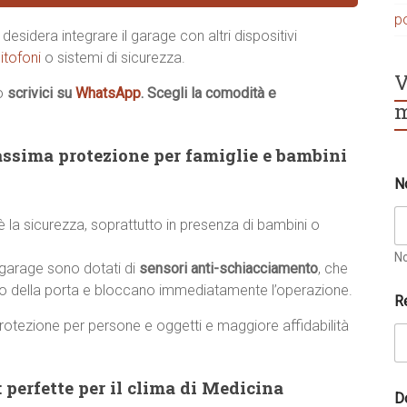
p
desidera integrare il garage con altri dispositivi
itofoni
o sistemi di sicurezza.
V
o
scrivici su
WhatsApp
. Scegli la comodità e
m
ssima protezione per famiglie e bambini
t
N
u
a
*
 è la sicurezza, soprattutto in presenza di bambini o
*
N
 garage sono dotati di
sensori anti-schiacciamento
, che
nto della porta e bloccano immediatamente l’operazione.
R
rotezione per persone e oggetti e maggiore affidabilità
 perfette per il clima di Medicina
D