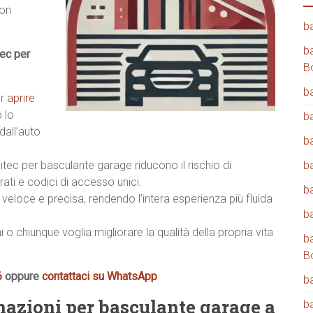
con
b
b
ec per
B
b
er
aprire
 lo
b
all’auto
b
tec per basculante garage riducono il rischio di
b
ati e codici di accesso unici.
b
veloce e precisa, rendendo l’intera esperienza più fluida
b
i o chiunque voglia migliorare la qualità della propria vita
b
B
6
oppure
contattaci su WhatsApp
b
mazioni per basculante garage a
b