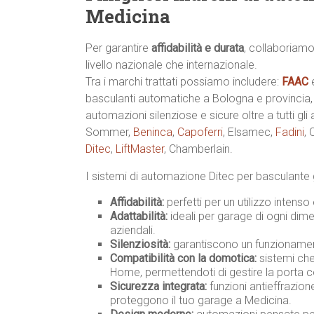
Medicina
Per garantire
affidabilità e durata
, collaboriamo
livello nazionale che internazionale.
Tra i marchi trattati possiamo includere:
FAAC
basculanti automatiche a Bologna e provincia
automazioni silenziose e sicure oltre a tutti gli
Sommer,
Beninca
,
Capoferri
, Elsamec,
Fadini
,
Ditec
,
LiftMaster
, Chamberlain.
I sistemi di automazione Ditec per basculante 
Affidabilità:
perfetti per un utilizzo intenso
Adattabilità:
ideali per garage di ogni dimen
aziendali.
Silenziosità:
garantiscono un funzionament
Compatibilità con la domotica:
sistemi che
Home, permettendoti di gestire la porta 
Sicurezza integrata:
funzioni antieffrazio
proteggono il tuo garage a Medicina.