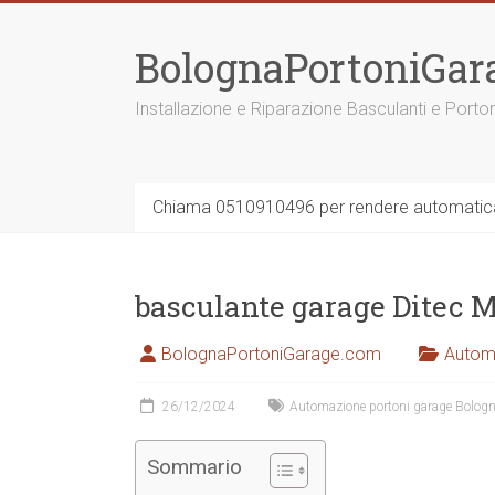
Vai
al
BolognaPortoniGar
contenuto
Installazione e Riparazione Basculanti e Porto
Chiama 0510910496 per rendere automatica 
basculante garage Ditec 
BolognaPortoniGarage.com
Autom
26/12/2024
Automazione portoni garage Bolog
Sommario