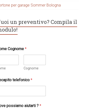
ortone per garage Sommer Bologna
uoi un preventivo? Compila il
odulo!
ome Cognome
*
ome
Cognome
ecapito telefonico
*
ove possiamo aiutarti ?
*