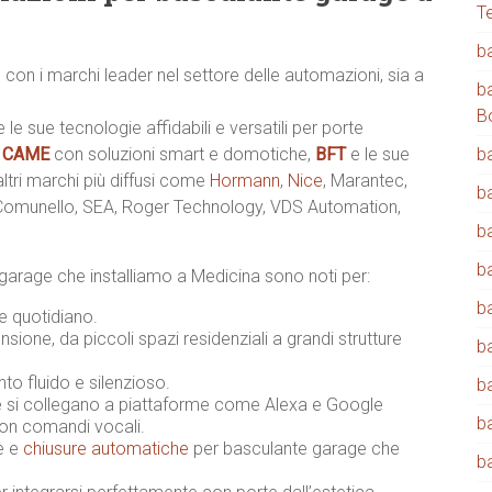
T
b
 con i marchi leader nel settore delle automazioni, sia a
b
B
e le sue tecnologie affidabili e versatili per porte
,
CAME
con soluzioni smart e domotiche,
BFT
e le sue
b
 altri marchi più diffusi come
Hormann
,
Nice
, Marantec,
b
 Comunello, SEA, Roger Technology, VDS Automation,
b
b
garage che installiamo a Medicina sono noti per:
b
 e quotidiano.
sione, da piccoli spazi residenziali a grandi strutture
b
o fluido e silenzioso.
b
 si collegano a piattaforme come Alexa e Google
b
con comandi vocali.
ne e
chiusure automatiche
per basculante garage che
b