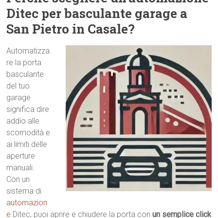
Ditec per basculante garage a
San Pietro in Casale?
Automatizza
re la porta
basculante
del tuo
garage
significa dire
addio alle
scomodità e
ai limiti delle
aperture
manuali.
Con un
sistema di
automazion
e
Ditec, puoi aprire e chiudere la porta con
un semplice click