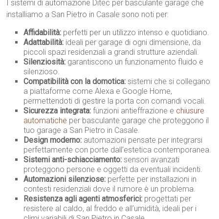
I sistemi di automazione Ditec per basculante garage che
installiamo a San Pietro in Casale sono noti per:
Affidabilità:
perfetti per un utilizzo intenso e quotidiano.
Adattabilità:
ideali per garage di ogni dimensione, da
piccoli spazi residenziali a grandi strutture aziendali.
Silenziosità:
garantiscono un funzionamento fluido e
silenzioso.
Compatibilità con la domotica:
sistemi che si collegano
a piattaforme come Alexa e Google Home,
permettendoti di gestire la porta con comandi vocali.
Sicurezza integrata:
funzioni antieffrazione e
chiusure
automatiche
per basculante garage che proteggono il
tuo garage a San Pietro in Casale.
Design moderno:
automazioni pensate per integrarsi
perfettamente con porte dall’estetica contemporanea.
Sistemi anti-schiacciamento:
sensori avanzati
proteggono persone e oggetti da eventuali incidenti.
Automazioni silenziose:
perfette per installazioni in
contesti residenziali dove il rumore è un problema.
Resistenza agli agenti atmosferici:
progettati per
resistere al caldo, al freddo e all’umidità, ideali per i
climi variabili di San Pietro in Casale.