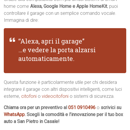
home come
Alexa, Google Home e Apple HomeKit
, puoi
controllare il garage con un semplice comando vocale.
Immagina di dire:
“Alexa, apri il garage”
…e vedere la porta alzarsi
automaticamente.
Questa funzione è particolarmente utile per chi desidera
integrare il garage con altri dispositivi intelligenti, come luci
esterne,
citofoni
o
videocitofoni
o sistemi di sicurezza.
Chiama ora per un preventivo al
051 0910496
o
scrivici su
WhatsApp
. Scegli la comodità e l’innovazione per il tuo box
auto a San Pietro in Casale!