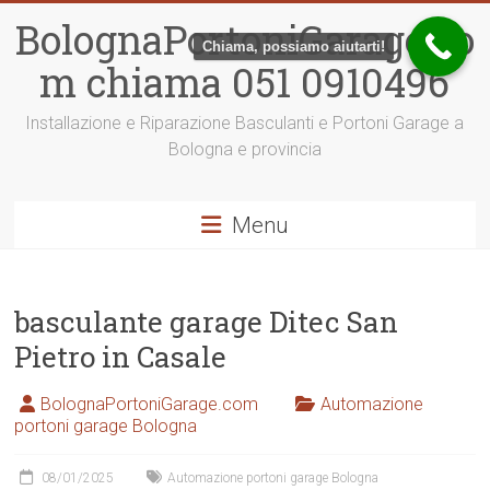
Vai
BolognaPortoniGarage.co
al
Chiama, possiamo aiutarti!
contenuto
m chiama 051 0910496
Installazione e Riparazione Basculanti e Portoni Garage a
Bologna e provincia
Menu
basculante garage Ditec San
Pietro in Casale
BolognaPortoniGarage.com
Automazione
portoni garage Bologna
08/01/2025
Automazione portoni garage Bologna