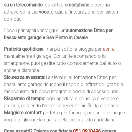
su un telecomando
, con il tuo
smartphone
o persino
attraverso la tua
voce
, grazie all’integrazione con sistemi
domotici.
Ecco i principali vantaggi di un’
automazione Ditec per
basculante garage a San Pietro in Casale
:
Praticità quotidiana:
mai più sotto la pioggia per
aprire
manualmente il garage. Con un telecomando o lo
smartphone, puoi gestire tutto comodamente dall’auto o
anche a distanza.
Sicurezza avanzata:
i sistemi di automazione Ditec per
basculante garage riducono il rischio di effrazioni, grazie a
meccanismi di blocco integrati e codici di accesso unici.
Risparmio di tempo:
ogni apertura e chiusura è veloce e
precisa, rendendo l’intera esperienza più fluida e pratica.
Maggiore comfort:
perfetto per famiglie, anziani o chiunque
voglia migliorare la qualità della propria vita quotidiana.
Cosa aspetti? Chiama con fiducia
051 0910496
oppure