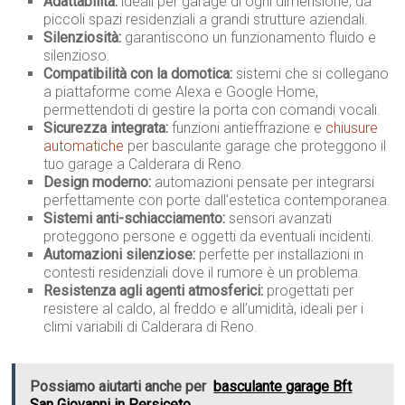
Adattabilità:
ideali per garage di ogni dimensione, da
piccoli spazi residenziali a grandi strutture aziendali.
Silenziosità:
garantiscono un funzionamento fluido e
silenzioso.
Compatibilità con la domotica:
sistemi che si collegano
a piattaforme come Alexa e Google Home,
permettendoti di gestire la porta con comandi vocali.
Sicurezza integrata:
funzioni antieffrazione e
chiusure
automatiche
per basculante garage che proteggono il
tuo garage a Calderara di Reno.
Design moderno:
automazioni pensate per integrarsi
perfettamente con porte dall’estetica contemporanea.
Sistemi anti-schiacciamento:
sensori avanzati
proteggono persone e oggetti da eventuali incidenti.
Automazioni silenziose:
perfette per installazioni in
contesti residenziali dove il rumore è un problema.
Resistenza agli agenti atmosferici:
progettati per
resistere al caldo, al freddo e all’umidità, ideali per i
climi variabili di Calderara di Reno.
Possiamo aiutarti anche per
basculante garage Bft
San Giovanni in Persiceto