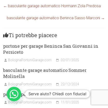
←
basculante garage automatico Hormann Zola Predosa
basculante garage automatico Beninca Sasso Marconi
→
Ti potrebbe piacere
portone per garage Beninca San Giovanni in
Persiceto
BolognaPortoniGarage.com
02/01/2025
basculante garage automatico Sommer
Molinella
BolognaPortoniGarage.com
22/12/2024
portone per garage Hormann Castenaso
Serve aiuto? Chiedi con fiducia!
BolognaPortoniGarage.com
11/01/2025