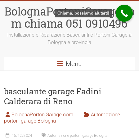
Vai
BolognaPortoniGarage.co
al
Chiama, possiamo aiutarti!
contenuto
m chiama 051 0910496
Installazione e Riparazione Basculanti e Portoni Garage a
Bologna e provincia
Menu
basculante garage Fadini
Calderara di Reno
BolognaPortoniGarage.com
Automazione
portoni garage Bologna
15/12/2024
Automazione portoni garage Bologna