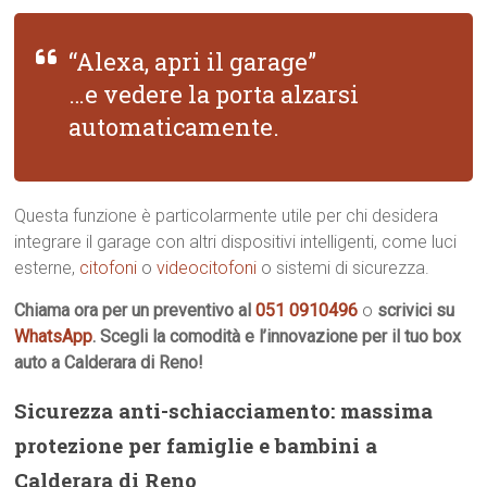
“Alexa, apri il garage”
…e vedere la porta alzarsi
automaticamente.
Questa funzione è particolarmente utile per chi desidera
integrare il garage con altri dispositivi intelligenti, come luci
esterne,
citofoni
o
videocitofoni
o sistemi di sicurezza.
Chiama ora per un preventivo al
051 0910496
o
scrivici su
WhatsApp
. Scegli la comodità e l’innovazione per il tuo box
auto a Calderara di Reno!
Sicurezza anti-schiacciamento: massima
protezione per famiglie e bambini a
Calderara di Reno