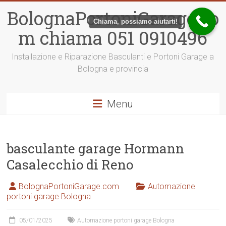
Vai
BolognaPortoniGarage.co
al
Chiama, possiamo aiutarti!
contenuto
m chiama 051 0910496
Installazione e Riparazione Basculanti e Portoni Garage a
Bologna e provincia
Menu
basculante garage Hormann
Casalecchio di Reno
BolognaPortoniGarage.com
Automazione
portoni garage Bologna
05/01/2025
Automazione portoni garage Bologna