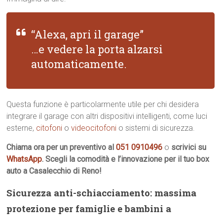
“Alexa, apri il garage”
…e vedere la porta alzarsi
automaticamente.
Questa funzione è particolarmente utile per chi desidera
integrare il garage con altri dispositivi intelligenti, come luci
esterne,
citofoni
o
videocitofoni
o sistemi di sicurezza.
Chiama ora per un preventivo al
051 0910496
o
scrivici su
WhatsApp
. Scegli la comodità e l’innovazione per il tuo box
auto a Casalecchio di Reno!
Sicurezza anti-schiacciamento: massima
protezione per famiglie e bambini a