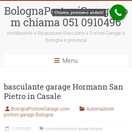
Vai
BolognaPortoniGarage.co
al
Chiama, possiamo aiutarti!
contenuto
m chiama 051 0910496
Installazione e Riparazione Basculanti e Portoni Garage a
Bologna e provincia
Menu
basculante garage Hormann San
Pietro in Casale
BolognaPortoniGarage.com
Automazione
portoni garage Bologna
11/01/2025
Automazione portoni garage Bologna