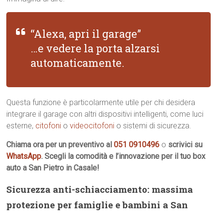
“Alexa, apri il garage”
…e vedere la porta alzarsi
automaticamente.
Questa funzione è particolarmente utile per chi desidera
integrare il garage con altri dispositivi intelligenti, come luci
esterne,
citofoni
o
videocitofoni
o sistemi di sicurezza.
Chiama ora per un preventivo al
051 0910496
o
scrivici su
WhatsApp
. Scegli la comodità e l’innovazione per il tuo box
auto a San Pietro in Casale!
Sicurezza anti-schiacciamento: massima
protezione per famiglie e bambini a San