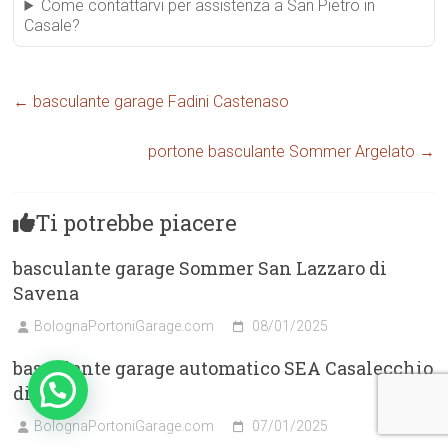
Come contattarvi per assistenza a San Pietro in
Casale?
←
basculante garage Fadini Castenaso
portone basculante Sommer Argelato
→
Ti potrebbe piacere
basculante garage Sommer San Lazzaro di
Savena
BolognaPortoniGarage.com
08/01/2025
basculante garage automatico SEA Casalecchio
di Reno
BolognaPortoniGarage.com
07/01/2025