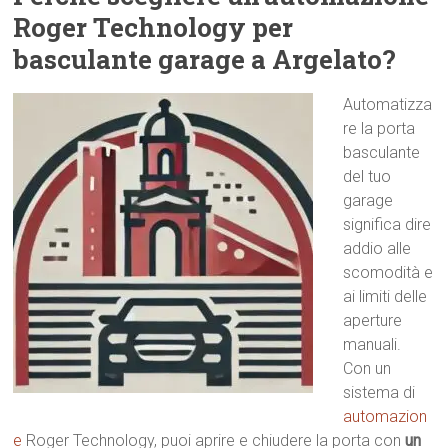
Roger Technology per
basculante garage a Argelato?
Automatizza
re la porta
basculante
del tuo
garage
significa dire
addio alle
scomodità e
ai limiti delle
aperture
manuali.
Con un
sistema di
automazion
e
Roger Technology, puoi aprire e chiudere la porta con
un