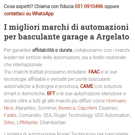
Cosa aspetti? Chiama con fiducia
051 0910496
oppure
contattaci su WhatsApp
I migliori marchi di automazioni
per basculante garage a Argelato
Per garantire
affidabilità e durata
, collaboriamo con i marchi
leader nel settore delle automazioni, sia a livello nazionale
che internazionale.
Tra i marchi trattati possiamo includere:
FAAC
e le sue
tecnologie affidabili e versatili per porte basculanti
automatiche a Bologna e provincia,
CAME
con soluzioni
smart e domotiche,
BFT
e le sue automazioni silenziose e
sicure oltre a tutti gli altri marchi più diffusi come
Hormann
,
Nice
, Marantec, Sommer,
Beninca
,
Capoferri
, Elsamec,
Fadini
, Comunello, SEA, Roger Technology, VDS Automation,
Ditec
,
LiftMaster
, Chamberlain.
I sistemi di automazione Roger Technology per basculante