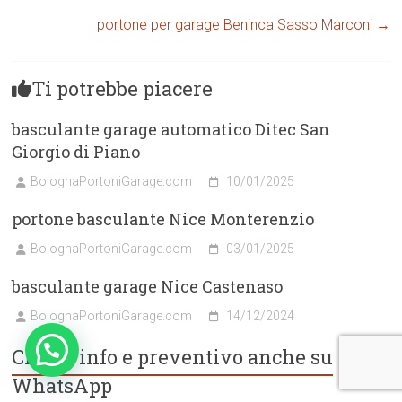
portone per garage Beninca Sasso Marconi
→
Ti potrebbe piacere
basculante garage automatico Ditec San
Giorgio di Piano
BolognaPortoniGarage.com
10/01/2025
portone basculante Nice Monterenzio
BolognaPortoniGarage.com
03/01/2025
basculante garage Nice Castenaso
BolognaPortoniGarage.com
14/12/2024
Chiedi info e preventivo anche su
WhatsApp