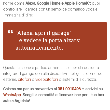
home come
Alexa, Google Home e Apple HomeKit
, puoi
controllare il garage con un semplice comando vocale.
Immagina di dire:
“Alexa, apri il garage”
…e vedere la porta alzarsi
automaticamente.
Questa funzione è particolarmente utile per chi desidera
integrare il garage con altri dispositivi intelligenti, come luci
esterne,
citofoni
o
videocitofoni
o sistemi di sicurezza.
Chiama ora per un preventivo al
051 0910496
o
scrivici su
WhatsApp
. Scegli la comodità e l’innovazione per il tuo box
auto a Argelato!