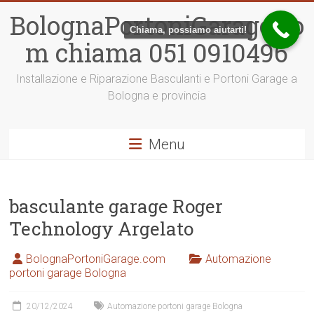
Vai
BolognaPortoniGarage.co
al
Chiama, possiamo aiutarti!
contenuto
m chiama 051 0910496
Installazione e Riparazione Basculanti e Portoni Garage a
Bologna e provincia
Menu
basculante garage Roger
Technology Argelato
BolognaPortoniGarage.com
Automazione
portoni garage Bologna
20/12/2024
Automazione portoni garage Bologna