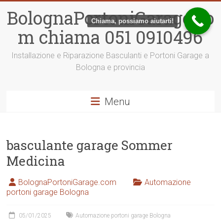
Vai
BolognaPortoniGarage.co
al
Chiama, possiamo aiutarti!
contenuto
m chiama 051 0910496
Installazione e Riparazione Basculanti e Portoni Garage a
Bologna e provincia
Menu
basculante garage Sommer
Medicina
BolognaPortoniGarage.com
Automazione
portoni garage Bologna
05/01/2025
Automazione portoni garage Bologna