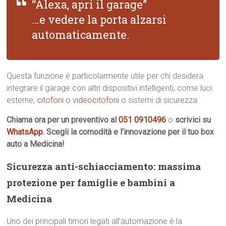
“Alexa, apri il garage”
…e vedere la porta alzarsi
automaticamente.
Questa funzione è particolarmente utile per chi desidera
integrare il garage con altri dispositivi intelligenti, come luci
esterne,
citofoni
o
videocitofoni
o sistemi di sicurezza.
Chiama ora per un preventivo al
051 0910496
o
scrivici su
WhatsApp
. Scegli la comodità e l’innovazione per il tuo box
auto a Medicina!
Sicurezza anti-schiacciamento: massima
protezione per famiglie e bambini a
Medicina
Uno dei principali timori legati all’automazione è la