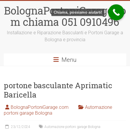
Vai
BolognaPortoniGarage.co
al
Chiama, possiamo aiutarti!
contenuto
m chiama 051 0910496
Installazione e Riparazione Basculanti e Portoni Garage a
Bologna e provincia
Menu
portone basculante Aprimatic
Baricella
BolognaPortoniGarage.com
Automazione
portoni garage Bologna
23/12/2024
Automazione portoni garage Bologna