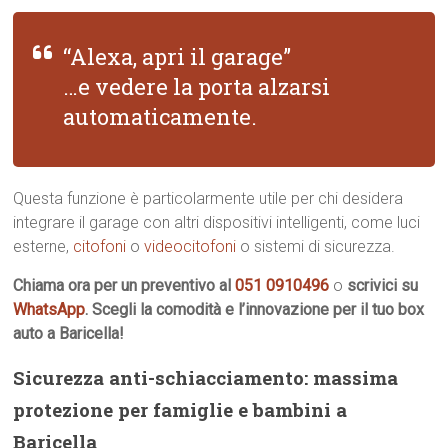
“Alexa, apri il garage”
…e vedere la porta alzarsi
automaticamente.
Questa funzione è particolarmente utile per chi desidera
integrare il garage con altri dispositivi intelligenti, come luci
esterne,
citofoni
o
videocitofoni
o sistemi di sicurezza.
Chiama ora per un preventivo al
051 0910496
o
scrivici su
WhatsApp
. Scegli la comodità e l’innovazione per il tuo box
auto a Baricella!
Sicurezza anti-schiacciamento: massima
protezione per famiglie e bambini a
Baricella