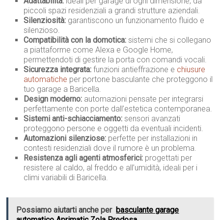
Adattabilità:
ideali per garage di ogni dimensione, da
piccoli spazi residenziali a grandi strutture aziendali.
Silenziosità:
garantiscono un funzionamento fluido e
silenzioso.
Compatibilità con la domotica:
sistemi che si collegano
a piattaforme come Alexa e Google Home,
permettendoti di gestire la porta con comandi vocali.
Sicurezza integrata:
funzioni antieffrazione e
chiusure
automatiche
per portone basculante che proteggono il
tuo garage a Baricella.
Design moderno:
automazioni pensate per integrarsi
perfettamente con porte dall’estetica contemporanea.
Sistemi anti-schiacciamento:
sensori avanzati
proteggono persone e oggetti da eventuali incidenti.
Automazioni silenziose:
perfette per installazioni in
contesti residenziali dove il rumore è un problema.
Resistenza agli agenti atmosferici:
progettati per
resistere al caldo, al freddo e all’umidità, ideali per i
climi variabili di Baricella.
Possiamo aiutarti anche per
basculante garage
automatico Aprimatic Zola Predosa