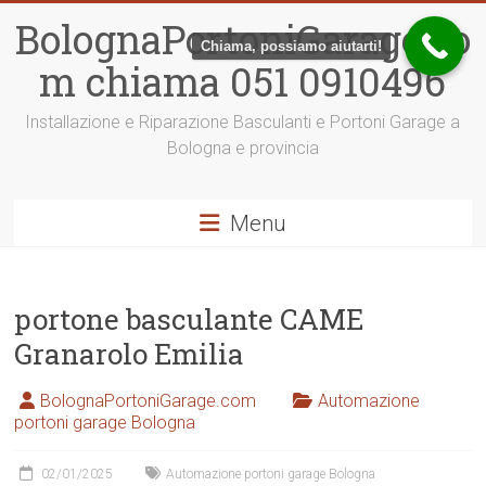
Vai
BolognaPortoniGarage.co
al
Chiama, possiamo aiutarti!
contenuto
m chiama 051 0910496
Installazione e Riparazione Basculanti e Portoni Garage a
Bologna e provincia
Menu
portone basculante CAME
Granarolo Emilia
BolognaPortoniGarage.com
Automazione
portoni garage Bologna
02/01/2025
Automazione portoni garage Bologna