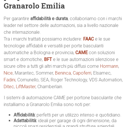
Granarolo Emilia
Per garantire
affidabilità e durata
, collaboriamo con i marchi
leader nel settore delle automazioni, sia a livello nazionale
che internazionale.
Tra i marchi trattati possiamo includere:
FAAC
e le sue
tecnologie affidabili e versatili per porte basculanti
automatiche a Bologna e provincia,
CAME
con soluzioni
smart e domotiche,
BFT
e le sue automazioni silenziose e
sicure oltre a tutti gli altri marchi più diffusi come
Hormann
,
Nice
, Marantec, Sommer,
Beninca
,
Capoferri
, Elsamec,
Fadini
, Comunello, SEA, Roger Technology, VDS Automation,
Ditec
,
LiftMaster
, Chamberlain.
I sistemi di automazione CAME per portone basculante che
installiamo a Granarolo Emilia sono noti per:
Affidabilità:
perfetti per un utilizzo intenso e quotidiano.
Adattabilità:
ideali per garage di ogni dimensione, da
piccoli spazi residenziali a grandi strutture aziendali.