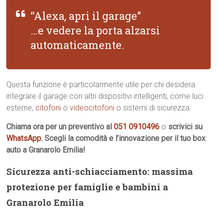
“Alexa, apri il garage”
…e vedere la porta alzarsi
automaticamente.
Questa funzione è particolarmente utile per chi desidera
integrare il garage con altri dispositivi intelligenti, come luci
esterne,
citofoni
o
videocitofoni
o sistemi di sicurezza.
Chiama ora per un preventivo al
051 0910496
o
scrivici su
WhatsApp
. Scegli la comodità e l’innovazione per il tuo box
auto a Granarolo Emilia!
Sicurezza anti-schiacciamento: massima
protezione per famiglie e bambini a
Granarolo Emilia