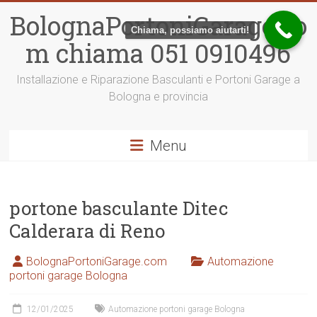
Vai
BolognaPortoniGarage.co
al
Chiama, possiamo aiutarti!
contenuto
m chiama 051 0910496
Installazione e Riparazione Basculanti e Portoni Garage a
Bologna e provincia
Menu
portone basculante Ditec
Calderara di Reno
BolognaPortoniGarage.com
Automazione
portoni garage Bologna
12/01/2025
Automazione portoni garage Bologna