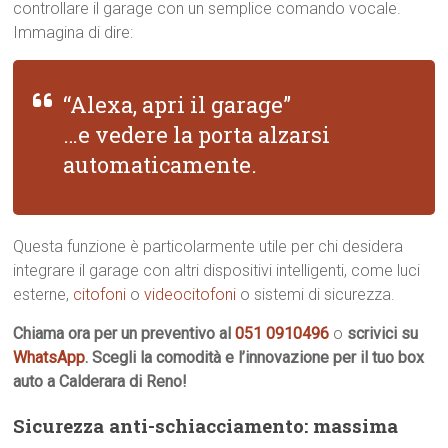
controllare il garage con un semplice comando vocale.
Immagina di dire:
“Alexa, apri il garage”
…e vedere la porta alzarsi
automaticamente.
Questa funzione è particolarmente utile per chi desidera
integrare il garage con altri dispositivi intelligenti, come luci
esterne,
citofoni
o
videocitofoni
o sistemi di sicurezza.
Chiama ora per un preventivo al
051 0910496
o
scrivici su
WhatsApp
. Scegli la comodità e l’innovazione per il tuo box
auto a Calderara di Reno!
Sicurezza anti-schiacciamento: massima