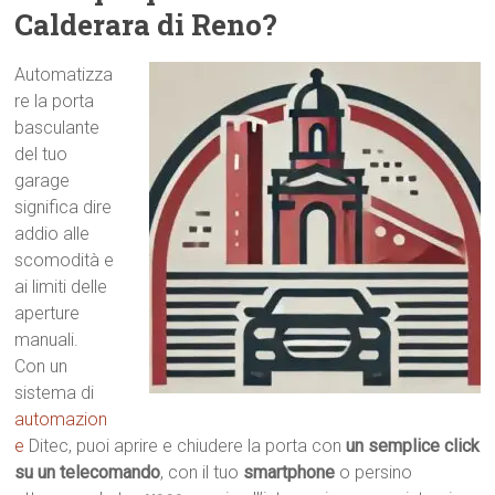
Calderara di Reno?
Automatizza
re la porta
basculante
del tuo
garage
significa dire
addio alle
scomodità e
ai limiti delle
aperture
manuali.
Con un
sistema di
automazion
e
Ditec, puoi aprire e chiudere la porta con
un semplice click
su un telecomando
, con il tuo
smartphone
o persino