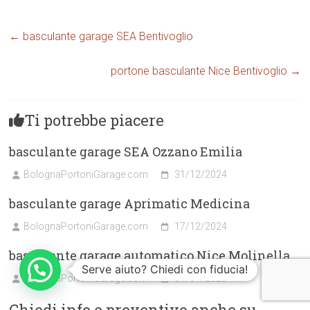
←
basculante garage SEA Bentivoglio
portone basculante Nice Bentivoglio
→
Ti potrebbe piacere
basculante garage SEA Ozzano Emilia
BolognaPortoniGarage.com
31/12/2024
basculante garage Aprimatic Medicina
BolognaPortoniGarage.com
17/12/2024
basculante garage automatico Nice Molinella
Serve aiuto? Chiedi con fiducia!
BolognaPortoniGarage.com
01/01/2025
Chiedi info e preventivo anche su