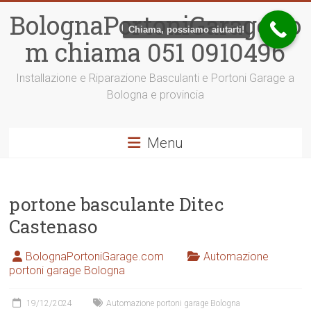
Vai
BolognaPortoniGarage.co
al
Chiama, possiamo aiutarti!
contenuto
m chiama 051 0910496
Installazione e Riparazione Basculanti e Portoni Garage a
Bologna e provincia
Menu
portone basculante Ditec
Castenaso
BolognaPortoniGarage.com
Automazione
portoni garage Bologna
19/12/2024
Automazione portoni garage Bologna