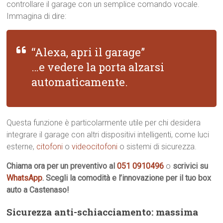
controllare il garage con un semplice comando vocale.
Immagina di dire:
“Alexa, apri il garage”
…e vedere la porta alzarsi
automaticamente.
Questa funzione è particolarmente utile per chi desidera
integrare il garage con altri dispositivi intelligenti, come luci
esterne,
citofoni
o
videocitofoni
o sistemi di sicurezza.
Chiama ora per un preventivo al
051 0910496
o
scrivici su
WhatsApp
. Scegli la comodità e l’innovazione per il tuo box
auto a Castenaso!
Sicurezza anti-schiacciamento: massima