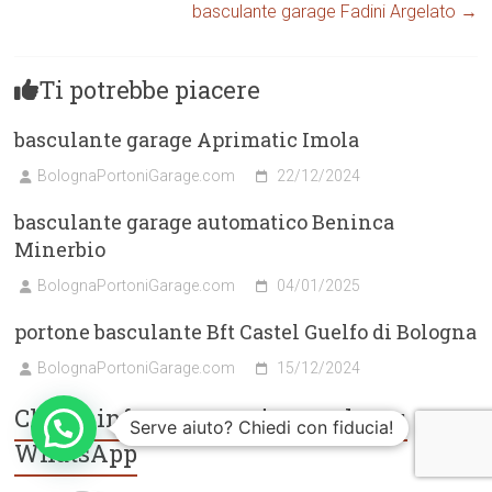
basculante garage Fadini Argelato
→
Ti potrebbe piacere
basculante garage Aprimatic Imola
BolognaPortoniGarage.com
22/12/2024
basculante garage automatico Beninca
Minerbio
BolognaPortoniGarage.com
04/01/2025
portone basculante Bft Castel Guelfo di Bologna
BolognaPortoniGarage.com
15/12/2024
Chiedi info e preventivo anche su
Serve aiuto? Chiedi con fiducia!
WhatsApp