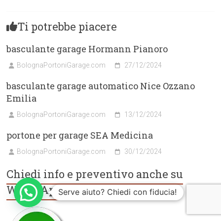
Ti potrebbe piacere
basculante garage Hormann Pianoro
BolognaPortoniGarage.com
27/12/2024
basculante garage automatico Nice Ozzano
Emilia
BolognaPortoniGarage.com
13/12/2024
portone per garage SEA Medicina
BolognaPortoniGarage.com
30/12/2024
Chiedi info e preventivo anche su
WhatsApp
Serve aiuto? Chiedi con fiducia!