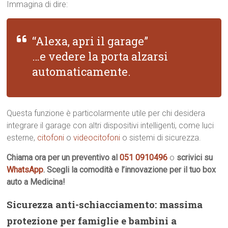
Immagina di dire:
“Alexa, apri il garage”
…e vedere la porta alzarsi
automaticamente.
Questa funzione è particolarmente utile per chi desidera
integrare il garage con altri dispositivi intelligenti, come luci
esterne,
citofoni
o
videocitofoni
o sistemi di sicurezza.
Chiama ora per un preventivo al
051 0910496
o
scrivici su
WhatsApp
. Scegli la comodità e l’innovazione per il tuo box
auto a Medicina!
Sicurezza anti-schiacciamento: massima
protezione per famiglie e bambini a