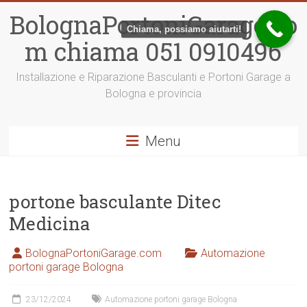
Vai
BolognaPortoniGarage.co
al
Chiama, possiamo aiutarti!
contenuto
m chiama 051 0910496
Installazione e Riparazione Basculanti e Portoni Garage a
Bologna e provincia
Menu
portone basculante Ditec
Medicina
BolognaPortoniGarage.com
Automazione
portoni garage Bologna
23/12/2024
Automazione portoni garage Bologna