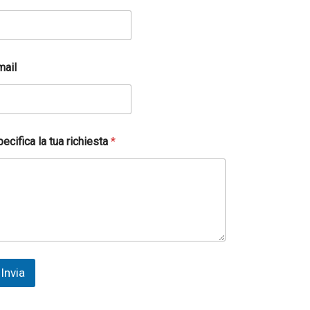
mail
ecifica la tua richiesta
*
Invia