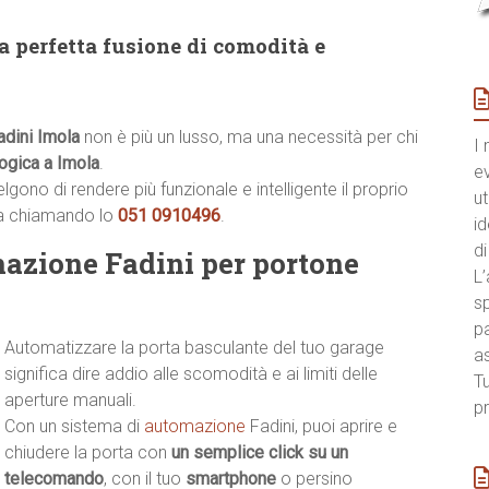
a perfetta fusione di comodità e
adini Imola
non è più un lusso, ma una necessità per chi
I 
ogica a Imola
.
e
ono di rendere più funzionale e intelligente il proprio
ut
ia chiamando lo
051 0910496
.
id
di
mazione Fadini per portone
L’
sp
pa
Automatizzare la porta basculante del tuo garage
a
significa dire addio alle scomodità e ai limiti delle
Tu
aperture manuali.
pr
Con un sistema di
automazione
Fadini, puoi aprire e
chiudere la porta con
un semplice click su un
telecomando
, con il tuo
smartphone
o persino