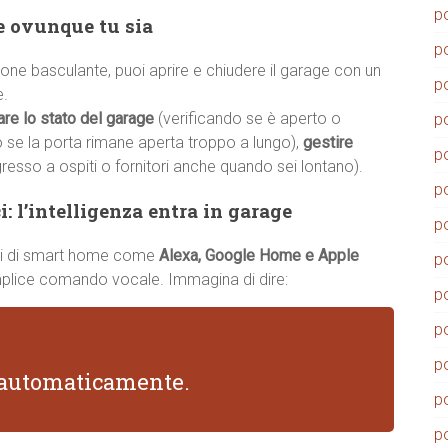
p
ge ovunque tu sia
p
ne basculante, puoi aprire e chiudere il garage con un
p
e.
are lo stato del garage
(verificando se è aperto o
p
o se la porta rimane aperta troppo a lungo),
gestire
p
gresso a ospiti o fornitori anche quando sei lontano).
p
: l’intelligenza entra in garage
p
temi di smart home come
Alexa, Google Home e Apple
p
emplice comando vocale. Immagina di dire:
p
p
p
i automaticamente.
p
p