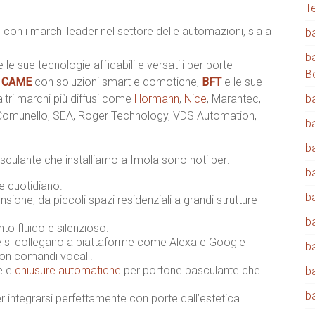
T
 con i marchi leader nel settore delle automazioni, sia a
b
b
e le sue tecnologie affidabili e versatili per porte
B
,
CAME
con soluzioni smart e domotiche,
BFT
e le sue
 altri marchi più diffusi come
Hormann
,
Nice
, Marantec,
b
 Comunello, SEA, Roger Technology, VDS Automation,
b
b
sculante che installiamo a Imola sono noti per:
b
 e quotidiano.
b
sione, da piccoli spazi residenziali a grandi strutture
b
o fluido e silenzioso.
 si collegano a piattaforme come Alexa e Google
b
con comandi vocali.
ne e
chiusure automatiche
per portone basculante che
b
b
integrarsi perfettamente con porte dall’estetica