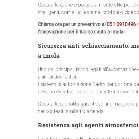
Questa funzione è particolarmente utile per chi 
intelligenti, come luci esterne,
citofoni
o
videoc
Chiama ora per un preventivo al
051 0910496
l’innovazione per il tuo box auto a Imola!
Sicurezza anti-schiacciamento: ma
a Imola
Uno dei principali timori legati all’automazione
animali domestici.
I sistemi di automazione Fadini per portone b
rilevano eventuali ostacoli durante il movime
Questa funzionalità garantisce una maggiore p
nei contesti familiari o aziendali.
Resistenza agli agenti atmosferici:
Le automazioni Fadini installate dal nostro te