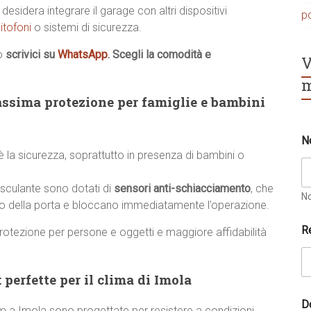
desidera integrare il garage con altri dispositivi
p
itofoni
o sistemi di sicurezza.
o
scrivici su
WhatsApp
. Scegli la comodità e
V
m
ssima protezione per famiglie e bambini
C
N
o
 è la sicurezza, soprattutto in presenza di bambini o
g
n
o
asculante sono dotati di
sensori anti-schiacciamento
, che
m
N
nto della porta e bloccano immediatamente l’operazione.
e
*
R
rotezione per persone e oggetti e maggiore affidabilità
 perfette per il clima di Imola
D
am a Imola sono progettate per resistere a condizioni