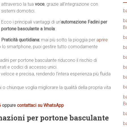
attraverso la tua
voce
, grazie all’integrazione con
b
sistemi domotici.
b
Ecco i principali vantaggi di un’
automazione Fadini per
B
portone basculante a Imola
:
b
Praticità quotidiana:
mai più sotto la pioggia per
aprire
 lo smartphone, puoi gestire tutto comodamente
b
b
dini per portone basculante riducono il rischio di
ati e codici di accesso unici.
b
veloce e precisa, rendendo l’intera esperienza più fluida
b
b
i o chiunque voglia migliorare la qualità della propria vita
b
B
6
oppure
contattaci su WhatsApp
b
mazioni per portone basculante
b