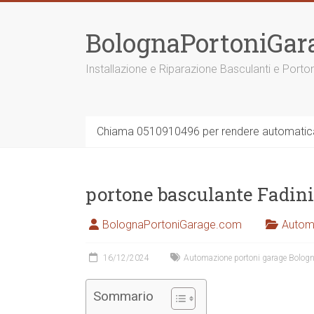
Vai
al
BolognaPortoniGar
contenuto
Installazione e Riparazione Basculanti e Porto
Chiama 0510910496 per rendere automatica 
portone basculante Fadini
BolognaPortoniGarage.com
Autom
16/12/2024
Automazione portoni garage Bolog
Sommario