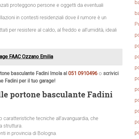
b
zati proteggono persone e oggetti da eventuali
b
llazioni in contesti residenziali dove il rumore è un
P
ati per resistere al caldo, al freddo e all’umidità, ideali
p
p
rage FAAC Ozzano Emilia
p
p
rtone basculante Fadini Imola al
051 0910496
o
scrivici
p
e Fadini per il tuo garage!
p
le portone basculante Fadini
p
p
caratteristiche tecniche all’avanguardia, che
p
 struttura.
p
enti in provincia di Bologna.