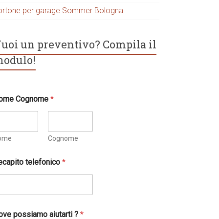
ortone per garage Sommer Bologna
uoi un preventivo? Compila il
odulo!
ome Cognome
*
ome
Cognome
ecapito telefonico
*
ove possiamo aiutarti ?
*