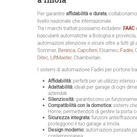
Per garantire
affidabilità e durata
, collaboriamo
livello nazionale che internazionale.
Tra i marchi trattati possiamo includere:
FAAC
basculanti automatiche a Bologna e provincia
automazioni silenziose e sicure oltre a tutti gli
Sommer,
Beninca
,
Capoferri
, Elsamec,
Fadini
,
Ditec
,
LiftMaster
, Chamberlain.
I sistemi di automazione Fadini per portone ba
Affidabilità:
perfetti per un utilizzo intenso
Adattabilità:
ideali per garage di ogni dimen
aziendali.
Silenziosità:
garantiscono un funzionament
Compatibilità con la domotica:
sistemi che
Home, permettendoti di gestire la porta 
Sicurezza integrata:
funzioni antieffrazio
proteggono il tuo garage a Imola.
Design moderno:
automazioni pensate per 
contemporanea.