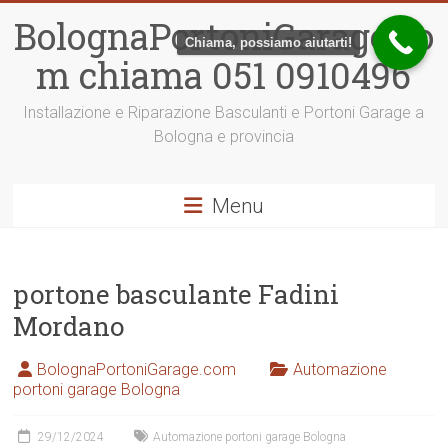
Vai
BolognaPortoniGarage.co
al
Chiama, possiamo aiutarti!
contenuto
m chiama 051 0910496
Installazione e Riparazione Basculanti e Portoni Garage a
Bologna e provincia
Menu
portone basculante Fadini
Mordano
BolognaPortoniGarage.com
Automazione
portoni garage Bologna
29/12/2024
Automazione portoni garage Bologna