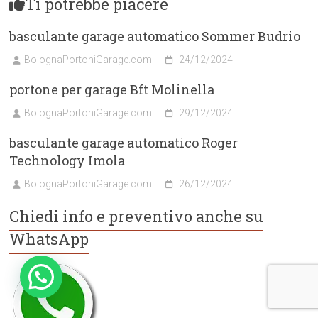
Ti potrebbe piacere
basculante garage automatico Sommer Budrio
BolognaPortoniGarage.com
24/12/2024
portone per garage Bft Molinella
BolognaPortoniGarage.com
29/12/2024
basculante garage automatico Roger
Technology Imola
BolognaPortoniGarage.com
26/12/2024
Chiedi info e preventivo anche su
WhatsApp