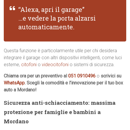
“Alexa, apri il garage”
…e vedere la porta alzarsi
automaticamente.
Questa funzione è particolarmente utile per chi desidera
integrare il garage con altri dispositivi intelligenti, come luci
esterne,
citofoni
o
videocitofoni
o sistemi di sicurezza.
Chiama ora per un preventivo al
051 0910496
o
scrivici su
WhatsApp
. Scegli la comodità e l’innovazione per il tuo box
auto a Mordano!
Sicurezza anti-schiacciamento: massima
protezione per famiglie e bambini a
Mordano