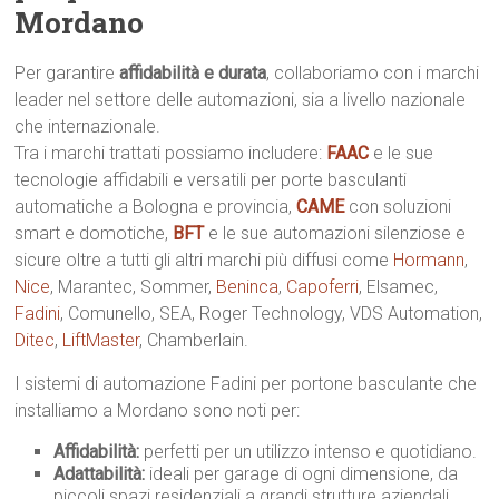
Mordano
Per garantire
affidabilità e durata
, collaboriamo con i marchi
leader nel settore delle automazioni, sia a livello nazionale
che internazionale.
Tra i marchi trattati possiamo includere:
FAAC
e le sue
tecnologie affidabili e versatili per porte basculanti
automatiche a Bologna e provincia,
CAME
con soluzioni
smart e domotiche,
BFT
e le sue automazioni silenziose e
sicure oltre a tutti gli altri marchi più diffusi come
Hormann
,
Nice
, Marantec, Sommer,
Beninca
,
Capoferri
, Elsamec,
Fadini
, Comunello, SEA, Roger Technology, VDS Automation,
Ditec
,
LiftMaster
, Chamberlain.
I sistemi di automazione Fadini per portone basculante che
installiamo a Mordano sono noti per:
Affidabilità:
perfetti per un utilizzo intenso e quotidiano.
Adattabilità:
ideali per garage di ogni dimensione, da
piccoli spazi residenziali a grandi strutture aziendali.