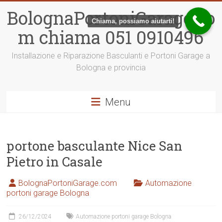
Vai
BolognaPortoniGarage.co
al
Chiama, possiamo aiutarti!
contenuto
m chiama 051 0910496
Installazione e Riparazione Basculanti e Portoni Garage a
Bologna e provincia
Menu
portone basculante Nice San
Pietro in Casale
BolognaPortoniGarage.com
Automazione
portoni garage Bologna
26/12/2024
Automazione portoni garage Bologna