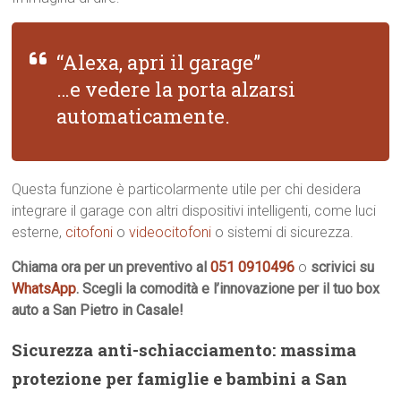
“Alexa, apri il garage”
…e vedere la porta alzarsi
automaticamente.
Questa funzione è particolarmente utile per chi desidera
integrare il garage con altri dispositivi intelligenti, come luci
esterne,
citofoni
o
videocitofoni
o sistemi di sicurezza.
Chiama ora per un preventivo al
051 0910496
o
scrivici su
WhatsApp
. Scegli la comodità e l’innovazione per il tuo box
auto a San Pietro in Casale!
Sicurezza anti-schiacciamento: massima
protezione per famiglie e bambini a San