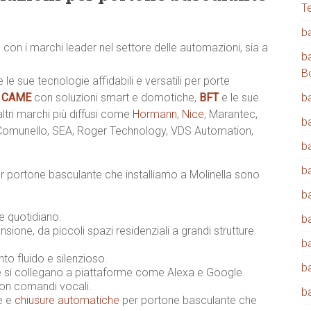
T
b
 con i marchi leader nel settore delle automazioni, sia a
b
B
e le sue tecnologie affidabili e versatili per porte
,
CAME
con soluzioni smart e domotiche,
BFT
e le sue
b
 altri marchi più diffusi come
Hormann
,
Nice
, Marantec,
b
 Comunello, SEA, Roger Technology, VDS Automation,
b
b
 portone basculante che installiamo a Molinella sono
b
 e quotidiano.
b
sione, da piccoli spazi residenziali a grandi strutture
b
o fluido e silenzioso.
b
 si collegano a piattaforme come Alexa e Google
con comandi vocali.
b
ne e
chiusure automatiche
per portone basculante che