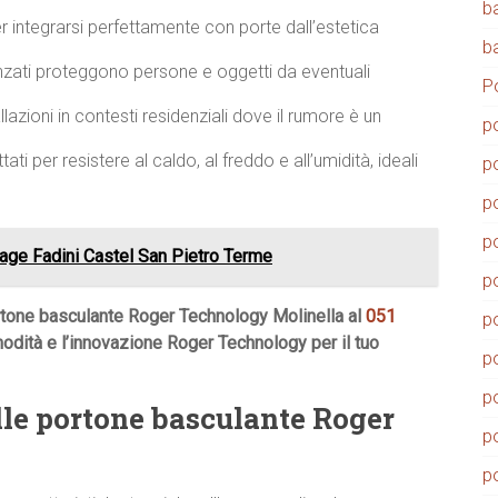
b
integrarsi perfettamente con porte dall’estetica
b
zati proteggono persone e oggetti da eventuali
P
llazioni in contesti residenziali dove il rumore è un
p
ati per resistere al caldo, al freddo e all’umidità, ideali
p
p
p
age Fadini Castel San Pietro Terme
p
rtone basculante Roger Technology Molinella al
051
p
modità e l’innovazione Roger Technology per il tuo
p
p
lle portone basculante Roger
p
p