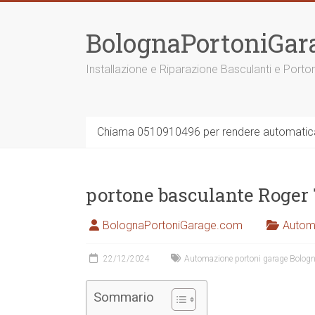
Vai
al
BolognaPortoniGar
contenuto
Installazione e Riparazione Basculanti e Porto
Chiama 0510910496 per rendere automatica 
portone basculante Roger
BolognaPortoniGarage.com
Autom
22/12/2024
Automazione portoni garage Bolog
Sommario