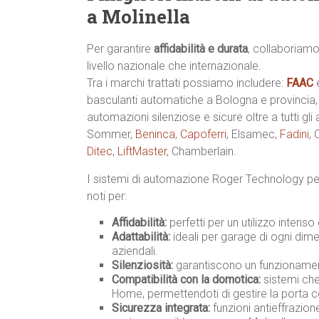
a Molinella
Per garantire
affidabilità e durata
, collaboriamo
livello nazionale che internazionale.
Tra i marchi trattati possiamo includere:
FAAC
basculanti automatiche a Bologna e provincia
automazioni silenziose e sicure oltre a tutti gli
Sommer,
Beninca
,
Capoferri
, Elsamec,
Fadini
,
Ditec
,
LiftMaster
, Chamberlain.
I sistemi di automazione Roger Technology per
noti per:
Affidabilità:
perfetti per un utilizzo intenso
Adattabilità:
ideali per garage di ogni dimen
aziendali.
Silenziosità:
garantiscono un funzionament
Compatibilità con la domotica:
sistemi che
Home, permettendoti di gestire la porta 
Sicurezza integrata:
funzioni antieffrazio