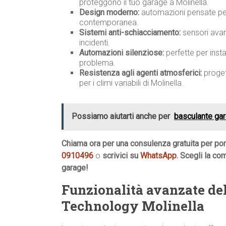
proteggono il tuo garage a Molinella.
Design moderno:
automazioni pensate per 
contemporanea.
Sistemi anti-schiacciamento:
sensori avan
incidenti.
Automazioni silenziose:
perfette per insta
problema.
Resistenza agli agenti atmosferici:
progett
per i climi variabili di Molinella.
Possiamo aiutarti anche per
basculante gar
Chiama ora per una consulenza gratuita per po
0910496
o
scrivici su
WhatsApp
. Scegli la co
garage!
Funzionalità avanzate de
Technology Molinella