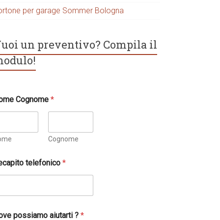
ortone per garage Sommer Bologna
uoi un preventivo? Compila il
odulo!
ome Cognome
*
ome
Cognome
ecapito telefonico
*
ove possiamo aiutarti ?
*