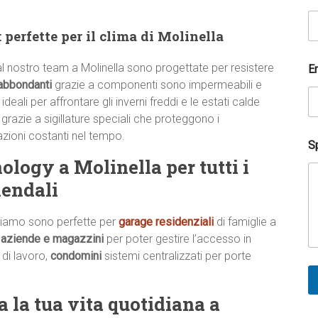
l
e
 perfette per il clima di Molinella
f
o
n
l nostro team a Molinella sono progettate per resistere
E
i
abbondanti
grazie a componenti sono impermeabili e
c
 ideali per affrontare gli inverni freddi e le estati calde
o
?
grazie a sigillature speciali che proteggono i
t
zioni costanti nel tempo.
e
Sp
l
ogy a Molinella per tutti i
e
iendali
f
o
n
iamo sono perfette per
garage residenziali
di famiglie a
i
,
aziende e magazzini
per poter gestire l’accesso in
c
o
 di lavoro,
condomini
sistemi centralizzati per porte
 la tua vita quotidiana a