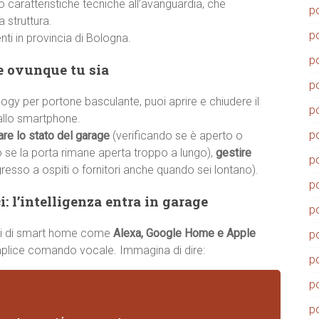
caratteristiche tecniche all’avanguardia, che
p
 struttura.
p
enti in provincia di Bologna.
p
ge ovunque tu sia
p
y per portone basculante, puoi aprire e chiudere il
p
llo smartphone.
p
are lo stato del garage
(verificando se è aperto o
o se la porta rimane aperta troppo a lungo),
gestire
p
gresso a ospiti o fornitori anche quando sei lontano).
p
: l’intelligenza entra in garage
p
temi di smart home come
Alexa, Google Home e Apple
p
emplice comando vocale. Immagina di dire:
p
p
p