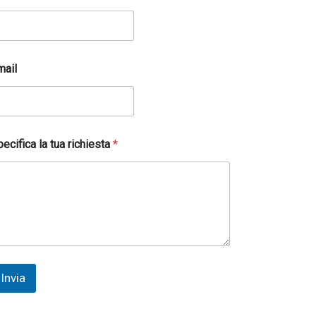
mail
ecifica la tua richiesta
*
Invia