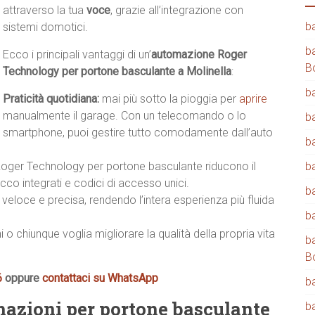
attraverso la tua
voce
, grazie all’integrazione con
b
sistemi domotici.
b
Ecco i principali vantaggi di un’
automazione Roger
B
Technology per portone basculante a Molinella
:
b
Praticità quotidiana:
mai più sotto la pioggia per
aprire
manualmente il garage. Con un telecomando o lo
b
smartphone, puoi gestire tutto comodamente dall’auto
b
Roger Technology per portone basculante riducono il
b
occo integrati e codici di accesso unici.
b
veloce e precisa, rendendo l’intera esperienza più fluida
b
i o chiunque voglia migliorare la qualità della propria vita
b
B
6
oppure
contattaci su WhatsApp
b
mazioni per portone basculante
b