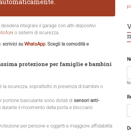
i automaticamente.
p
V
desidera integrare il garage con altri dispositivi
itofoni
o sistemi di sicurezza.
m
o
scrivici su
WhatsApp
. Scegli la comodità e
N
ssima protezione per famiglie e bambini
N
 è la sicurezza, soprattutto in presenza di bambini o
R
r portone basculante sono dotati di
sensori anti-
li durante il movimento della porta e bloccano
t
rotezione per persone e oggetti e maggiore affidabilità
D
e