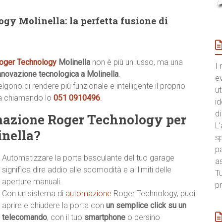
gy Molinella: la perfetta fusione di
Roger Technology
Molinella
non è più un lusso, ma una
I 
nnovazione tecnologica a Molinella
.
e
ono di rendere più funzionale e intelligente il proprio
ut
ia chiamando lo
051 0910496
.
id
di
mazione Roger Technology per
L’
inella?
sp
pa
Automatizzare la porta basculante del tuo garage
a
significa dire addio alle scomodità e ai limiti delle
Tu
aperture manuali.
pr
Con un sistema di
automazione
Roger Technology, puoi
aprire e chiudere la porta con
un semplice click su un
telecomando
, con il tuo
smartphone
o persino