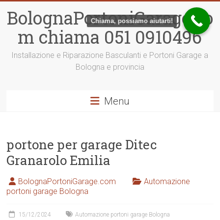
Vai
BolognaPortoniGarage.co
al
Chiama, possiamo aiutarti!
contenuto
m chiama 051 0910496
Installazione e Riparazione Basculanti e Portoni Garage a
Bologna e provincia
Menu
portone per garage Ditec
Granarolo Emilia
BolognaPortoniGarage.com
Automazione
portoni garage Bologna
15/12/2024
Automazione portoni garage Bologna