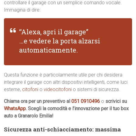
controllare il garage con un semplice comando vocale.
Immagina di dire:
“Alexa, apri il garage”
…e vedere la porta alzarsi
automaticamente.
Questa funzione è particolarmente utile per chi desidera
integrare il garage con altri dispositivi intelligenti, come luci
esterne,
citofoni
o
videocitofoni
o sistemi di sicurezza.
Chiama ora per un preventivo al
051 0910496
o
scrivici su
WhatsApp
. Scegli la comodità e l’innovazione per il tuo box
auto a Granarolo Emilia!
Sicurezza anti-schiacciamento: massima