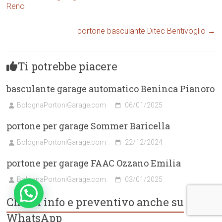
Reno
portone basculante Ditec Bentivoglio
→
Ti potrebbe piacere
basculante garage automatico Beninca Pianoro
BolognaPortoniGarage.com
06/01/2025
portone per garage Sommer Baricella
BolognaPortoniGarage.com
22/12/2024
portone per garage FAAC Ozzano Emilia
BolognaPortoniGarage.com
03/01/2025
Chiedi info e preventivo anche su
WhatsApp