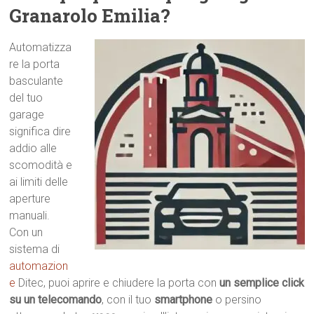
Granarolo Emilia?
Automatizza
re la porta
basculante
del tuo
garage
significa dire
addio alle
scomodità e
ai limiti delle
aperture
manuali.
Con un
sistema di
automazion
e
Ditec, puoi aprire e chiudere la porta con
un semplice click
su un telecomando
, con il tuo
smartphone
o persino