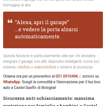
Immagina di dire:
“Alexa, apri il garage”
…e vedere la porta alzarsi
automaticamente.
Questa funzione è particolarmente utile per chi desidera
integrare il garage con altri dispositivi intelligenti, come luci
esterne,
citofoni
o
videocitofoni
o sistemi di sicurezza.
Chiama ora per un preventivo al
051 0910496
o
scrivici su
WhatsApp
. Scegli la comodità e l’innovazione per il tuo box
auto a Castel Guelfo di Bologna!
Sicurezza anti-schiacciamento: massima
protezione per famiglie e bambini a Castel