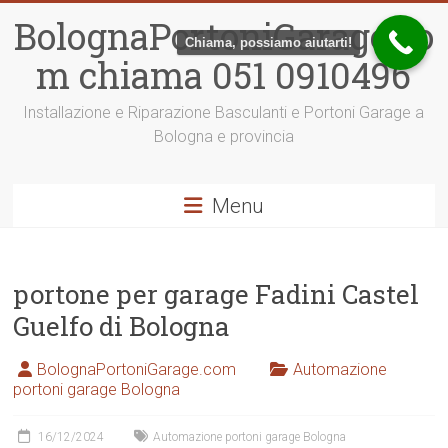
Vai
BolognaPortoniGarage.co
al
Chiama, possiamo aiutarti!
contenuto
m chiama 051 0910496
Installazione e Riparazione Basculanti e Portoni Garage a
Bologna e provincia
Menu
portone per garage Fadini Castel
Guelfo di Bologna
BolognaPortoniGarage.com
Automazione
portoni garage Bologna
16/12/2024
Automazione portoni garage Bologna