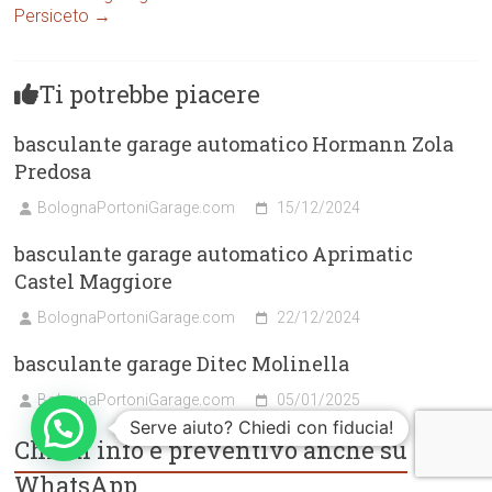
Persiceto
→
Ti potrebbe piacere
basculante garage automatico Hormann Zola
Predosa
BolognaPortoniGarage.com
15/12/2024
basculante garage automatico Aprimatic
Castel Maggiore
BolognaPortoniGarage.com
22/12/2024
basculante garage Ditec Molinella
BolognaPortoniGarage.com
05/01/2025
Serve aiuto? Chiedi con fiducia!
Chiedi info e preventivo anche su
WhatsApp