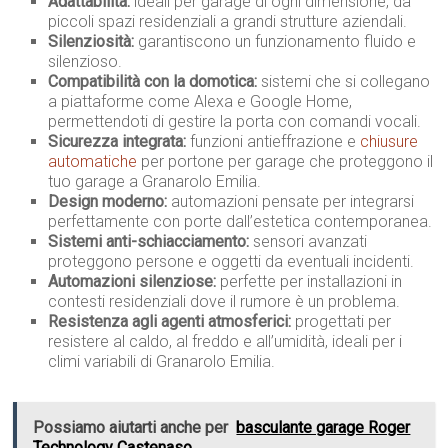
Adattabilità:
ideali per garage di ogni dimensione, da
piccoli spazi residenziali a grandi strutture aziendali.
Silenziosità:
garantiscono un funzionamento fluido e
silenzioso.
Compatibilità con la domotica:
sistemi che si collegano
a piattaforme come Alexa e Google Home,
permettendoti di gestire la porta con comandi vocali.
Sicurezza integrata:
funzioni antieffrazione e
chiusure
automatiche
per portone per garage che proteggono il
tuo garage a Granarolo Emilia.
Design moderno:
automazioni pensate per integrarsi
perfettamente con porte dall’estetica contemporanea.
Sistemi anti-schiacciamento:
sensori avanzati
proteggono persone e oggetti da eventuali incidenti.
Automazioni silenziose:
perfette per installazioni in
contesti residenziali dove il rumore è un problema.
Resistenza agli agenti atmosferici:
progettati per
resistere al caldo, al freddo e all’umidità, ideali per i
climi variabili di Granarolo Emilia.
Possiamo aiutarti anche per
basculante garage Roger
Technology Castenaso