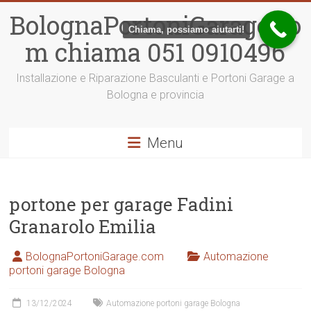
Vai
BolognaPortoniGarage.co
al
Chiama, possiamo aiutarti!
contenuto
m chiama 051 0910496
Installazione e Riparazione Basculanti e Portoni Garage a
Bologna e provincia
Menu
portone per garage Fadini
Granarolo Emilia
BolognaPortoniGarage.com
Automazione
portoni garage Bologna
13/12/2024
Automazione portoni garage Bologna