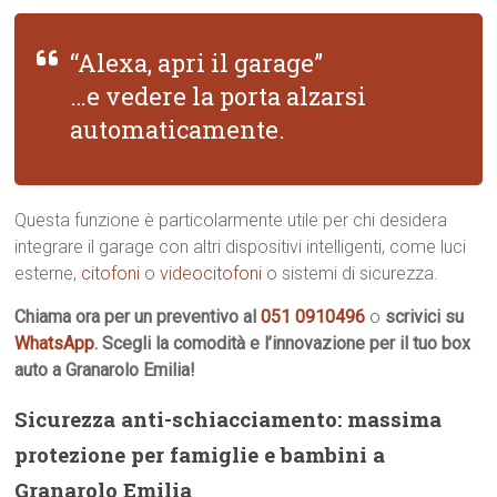
“Alexa, apri il garage”
…e vedere la porta alzarsi
automaticamente.
Questa funzione è particolarmente utile per chi desidera
integrare il garage con altri dispositivi intelligenti, come luci
esterne,
citofoni
o
videocitofoni
o sistemi di sicurezza.
Chiama ora per un preventivo al
051 0910496
o
scrivici su
WhatsApp
. Scegli la comodità e l’innovazione per il tuo box
auto a Granarolo Emilia!
Sicurezza anti-schiacciamento: massima
protezione per famiglie e bambini a
Granarolo Emilia