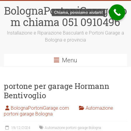
Vai
BolognaPortoniGarage.co
al
Chiama, possiamo aiutarti!
contenuto
m chiama 051 0910496
Installazione e Riparazione Basculanti e Portoni Garage a
Bologna e provincia
Menu
portone per garage Hormann
Bentivoglio
BolognaPortoniGarage.com
Automazione
portoni garage Bologna
19/12/2024
Automazione portoni garage Bologna