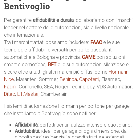
Bentivoglio
Per garantire
affidabilità e durata
, collaboriamo con i marchi
leader nel settore delle automazioni, sia a livello nazionale
che internazionale.
Tra i marchi trattati possiamo includere:
FAAC
e le sue
tecnologie affidabili e versatili per porte basculanti
automatiche a Bologna e provincia,
CAME
con soluzioni
smart e domotiche,
BFT
e le sue automazioni silenziose e
sicure oltre a tutti gli altri marchi più diffusi come
Hormann
,
Nice
, Marantec, Sommer,
Beninca
,
Capoferri
, Elsamec,
Fadini
, Comunello, SEA, Roger Technology, VDS Automation,
Ditec
,
LiftMaster
, Chamberlain.
I sistemi di automazione Hormann per portone per garage
che installiamo a Bentivoglio sono noti per:
Affidabilità:
perfetti per un utilizzo intenso e quotidiano.
Adattabilità:
ideali per garage di ogni dimensione, da
piccoli spazi residenziali a grandi strutture aziendali.