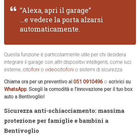
“Alexa, apri il garage”
…e vedere la porta alzarsi
automaticamente.
Questa funzione è particolarmente utile per chi desidera
integrare il garage con altri dispositivi intelligenti, come luci
esterne,
citofoni
o
videocitofoni
o sistemi di sicurezza.
Chiama ora per un preventivo al
051 0910496
o
scrivici su
WhatsApp
. Scegli la comodità e l’innovazione per il tuo box
auto a Bentivoglio!
Sicurezza anti-schiacciamento: massima
protezione per famiglie e bambini a
Bentivoglio