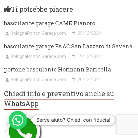
Ti potrebbe piacere
basculante garage CAME Pianoro
BolognaPortoniGarage.com
25/12/2024
basculante garage FAAC San Lazzaro di Savena
BolognaPortoniGarage.com
19/12/2024
portone basculante Hormann Baricella
BolognaPortoniGarage.com
20/12/2024
Chiedi info e preventivo anche su
WhatsApp
Serve aiuto? Chiedi con fiducia!