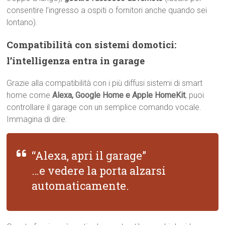
consentire l’ingresso a ospiti o fornitori anche quando sei
lontano).
Compatibilità con sistemi domotici:
l’intelligenza entra in garage
Grazie alla compatibilità con i più diffusi sistemi di smart
home come
Alexa, Google Home e Apple HomeKit
, puoi
controllare il garage con un semplice comando vocale.
Immagina di dire:
“Alexa, apri il garage”
…e vedere la porta alzarsi
automaticamente.