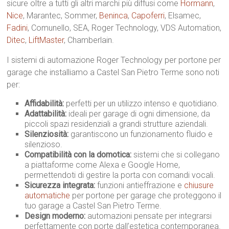
sicure oltre a tutti gli altri marchi più diffusi come
Hormann
,
Nice
, Marantec, Sommer,
Beninca
,
Capoferri
, Elsamec,
Fadini
, Comunello, SEA, Roger Technology, VDS Automation,
Ditec
,
LiftMaster
, Chamberlain.
I sistemi di automazione Roger Technology per portone per
garage che installiamo a Castel San Pietro Terme sono noti
per:
Affidabilità:
perfetti per un utilizzo intenso e quotidiano.
Adattabilità:
ideali per garage di ogni dimensione, da
piccoli spazi residenziali a grandi strutture aziendali.
Silenziosità:
garantiscono un funzionamento fluido e
silenzioso.
Compatibilità con la domotica:
sistemi che si collegano
a piattaforme come Alexa e Google Home,
permettendoti di gestire la porta con comandi vocali.
Sicurezza integrata:
funzioni antieffrazione e
chiusure
automatiche
per portone per garage che proteggono il
tuo garage a Castel San Pietro Terme.
Design moderno:
automazioni pensate per integrarsi
perfettamente con porte dall’estetica contemporanea.