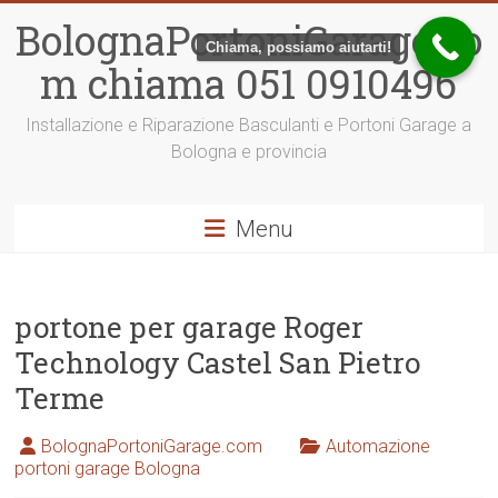
Vai
BolognaPortoniGarage.co
al
Chiama, possiamo aiutarti!
contenuto
m chiama 051 0910496
Installazione e Riparazione Basculanti e Portoni Garage a
Bologna e provincia
Menu
portone per garage Roger
Technology Castel San Pietro
Terme
BolognaPortoniGarage.com
Automazione
portoni garage Bologna