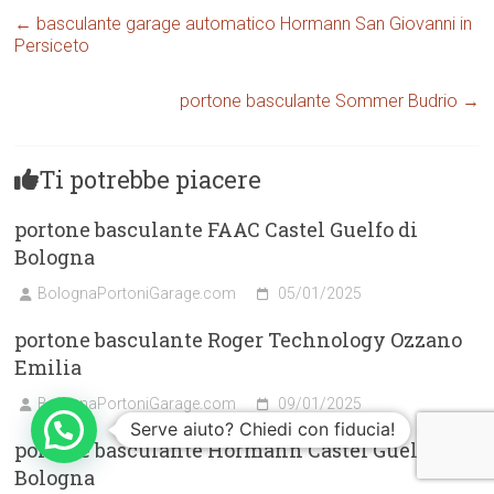
←
basculante garage automatico Hormann San Giovanni in
Persiceto
portone basculante Sommer Budrio
→
Ti potrebbe piacere
portone basculante FAAC Castel Guelfo di
Bologna
BolognaPortoniGarage.com
05/01/2025
portone basculante Roger Technology Ozzano
Emilia
BolognaPortoniGarage.com
09/01/2025
Serve aiuto? Chiedi con fiducia!
portone basculante Hormann Castel Guelfo di
Bologna