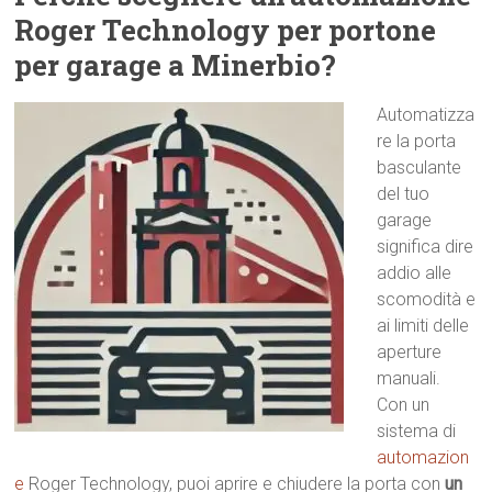
Roger Technology per portone
per garage a Minerbio?
Automatizza
re la porta
basculante
del tuo
garage
significa dire
addio alle
scomodità e
ai limiti delle
aperture
manuali.
Con un
sistema di
automazion
e
Roger Technology, puoi aprire e chiudere la porta con
un