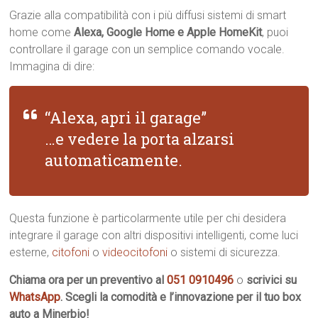
Grazie alla compatibilità con i più diffusi sistemi di smart
home come
Alexa, Google Home e Apple HomeKit
, puoi
controllare il garage con un semplice comando vocale.
Immagina di dire:
“Alexa, apri il garage”
…e vedere la porta alzarsi
automaticamente.
Questa funzione è particolarmente utile per chi desidera
integrare il garage con altri dispositivi intelligenti, come luci
esterne,
citofoni
o
videocitofoni
o sistemi di sicurezza.
Chiama ora per un preventivo al
051 0910496
o
scrivici su
WhatsApp
. Scegli la comodità e l’innovazione per il tuo box
auto a Minerbio!