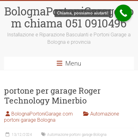
Vai
BolognaPortoniGarage.co
al
Chiama, possiamo aiutarti!
contenuto
m chiama 051 0910496
Installazione e Riparazione Basculanti e Portoni Garage a
Bologna e provincia
Menu
portone per garage Roger
Technology Minerbio
BolognaPortoniGarage.com
Automazione
portoni garage Bologna
13/12/2024
Automazione portoni garage Bologna