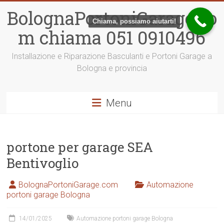
Vai
BolognaPortoniGarage.co
al
Chiama, possiamo aiutarti!
contenuto
m chiama 051 0910496
Installazione e Riparazione Basculanti e Portoni Garage a
Bologna e provincia
Menu
portone per garage SEA
Bentivoglio
BolognaPortoniGarage.com
Automazione
portoni garage Bologna
14/01/2025
Automazione portoni garage Bologna