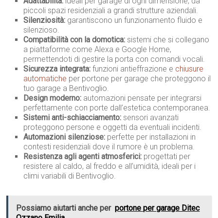
Adattabilità:
ideali per garage di ogni dimensione, da
piccoli spazi residenziali a grandi strutture aziendali.
Silenziosità:
garantiscono un funzionamento fluido e
silenzioso.
Compatibilità con la domotica:
sistemi che si collegano
a piattaforme come Alexa e Google Home,
permettendoti di gestire la porta con comandi vocali.
Sicurezza integrata:
funzioni antieffrazione e
chiusure
automatiche
per portone per garage che proteggono il
tuo garage a Bentivoglio.
Design moderno:
automazioni pensate per integrarsi
perfettamente con porte dall’estetica contemporanea.
Sistemi anti-schiacciamento:
sensori avanzati
proteggono persone e oggetti da eventuali incidenti.
Automazioni silenziose:
perfette per installazioni in
contesti residenziali dove il rumore è un problema.
Resistenza agli agenti atmosferici:
progettati per
resistere al caldo, al freddo e all’umidità, ideali per i
climi variabili di Bentivoglio.
Possiamo aiutarti anche per
portone per garage Ditec
Ozzano Emilia