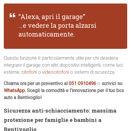
“Alexa, apri il garage”
…e vedere la porta alzarsi
automaticamente.
Questa funzione è particolarmente utile per chi desidera
integrare il garage con altri dispositivi intelligenti, come luci
esterne,
citofoni
o
videocitofoni
o sistemi di sicurezza.
Chiama ora per un preventivo al
051 0910496
o
scrivici su
WhatsApp
. Scegli la comodità e l’innovazione per il tuo box
auto a Bentivoglio!
Sicurezza anti-schiacciamento: massima
protezione per famiglie e bambini a
Bentivoglio