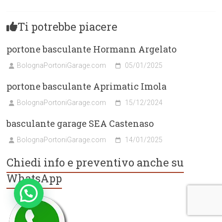
Ti potrebbe piacere
portone basculante Hormann Argelato
BolognaPortoniGarage.com
05/01/2025
portone basculante Aprimatic Imola
BolognaPortoniGarage.com
15/12/2024
basculante garage SEA Castenaso
BolognaPortoniGarage.com
14/01/2025
Chiedi info e preventivo anche su
WhatsApp