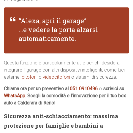
“Alexa, apri il garage”
…e vedere la porta alzarsi
automaticamente.
Questa funzione è particolarmente utile per chi desidera
integrare il garage con altri dispositivi intelligenti, come luci
esterne,
citofoni
o
videocitofoni
o sistemi di sicurezza.
Chiama ora per un preventivo al
051 0910496
o
scrivici su
WhatsApp
. Scegli la comodità e l’innovazione per il tuo box
auto a Calderara di Reno!
Sicurezza anti-schiacciamento: massima
protezione per famiglie e bambini a