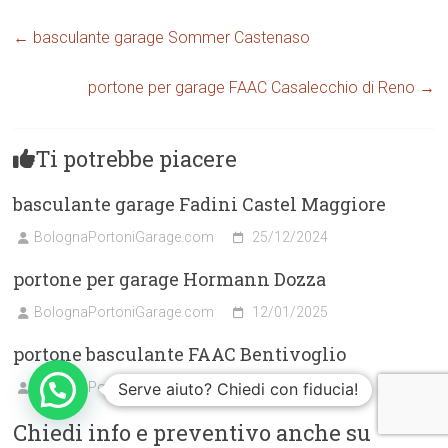
←
basculante garage Sommer Castenaso
portone per garage FAAC Casalecchio di Reno
→
Ti potrebbe piacere
basculante garage Fadini Castel Maggiore
BolognaPortoniGarage.com
25/12/2024
portone per garage Hormann Dozza
BolognaPortoniGarage.com
12/01/2025
portone basculante FAAC Bentivoglio
BolognaPortoniGarage.com
Serve aiuto? Chiedi con fiducia!
02/01/2025
Chiedi info e preventivo anche su