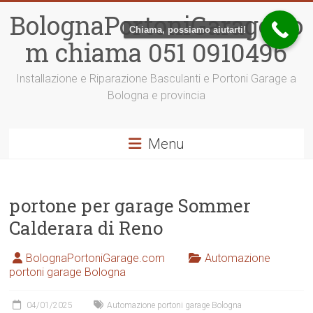
Vai
BolognaPortoniGarage.co
al
Chiama, possiamo aiutarti!
contenuto
m chiama 051 0910496
Installazione e Riparazione Basculanti e Portoni Garage a
Bologna e provincia
Menu
portone per garage Sommer
Calderara di Reno
BolognaPortoniGarage.com
Automazione
portoni garage Bologna
04/01/2025
Automazione portoni garage Bologna