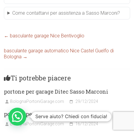
Come contattarvi per assistenza a Sasso Marconi?
←
basculante garage Nice Bentivoglio
basculante garage automatico Nice Castel Guelfo di
Bologna
→
Ti potrebbe piacere
portone per garage Ditec Sasso Marconi
BolognaPortoniGarage.com
29/12/2024
portone per garage Beninca Castenaso
Serve aiuto? Chiedi con fiducia!
BolognaPortoniGarage.com
16/12/2024