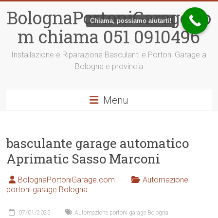
Vai
BolognaPortoniGarage.co
al
Chiama, possiamo aiutarti!
contenuto
m chiama 051 0910496
Installazione e Riparazione Basculanti e Portoni Garage a
Bologna e provincia
Menu
basculante garage automatico
Aprimatic Sasso Marconi
BolognaPortoniGarage.com
Automazione
portoni garage Bologna
07/01/2025
Automazione portoni garage Bologna