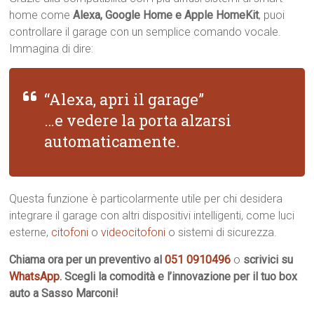
home come
Alexa, Google Home e Apple HomeKit
, puoi
controllare il garage con un semplice comando vocale.
Immagina di dire:
“Alexa, apri il garage”
…e vedere la porta alzarsi
automaticamente.
Questa funzione è particolarmente utile per chi desidera
integrare il garage con altri dispositivi intelligenti, come luci
esterne,
citofoni
o
videocitofoni
o sistemi di sicurezza.
Chiama ora per un preventivo al
051 0910496
o
scrivici su
WhatsApp
. Scegli la comodità e l’innovazione per il tuo box
auto a Sasso Marconi!