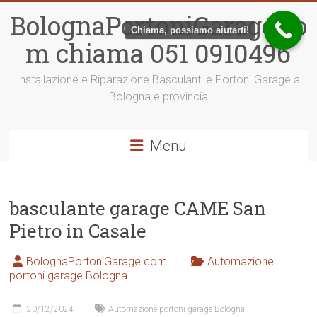
Vai
BolognaPortoniGarage.co
al
Chiama, possiamo aiutarti!
contenuto
m chiama 051 0910496
Installazione e Riparazione Basculanti e Portoni Garage a
Bologna e provincia
Menu
basculante garage CAME San
Pietro in Casale
BolognaPortoniGarage.com
Automazione
portoni garage Bologna
20/12/2024
Automazione portoni garage Bologna