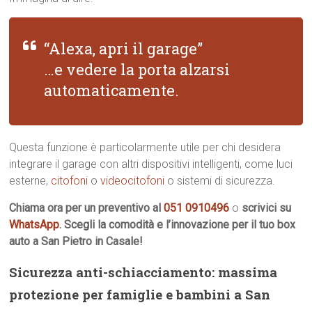
“Alexa, apri il garage”
…e vedere la porta alzarsi
automaticamente.
Questa funzione è particolarmente utile per chi desidera
integrare il garage con altri dispositivi intelligenti, come luci
esterne,
citofoni
o
videocitofoni
o sistemi di sicurezza.
Chiama ora per un preventivo al
051 0910496
o
scrivici su
WhatsApp
. Scegli la comodità e l’innovazione per il tuo box
auto a San Pietro in Casale!
Sicurezza anti-schiacciamento: massima
protezione per famiglie e bambini a San