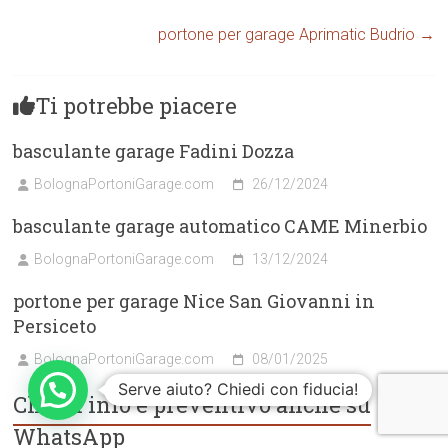
portone per garage Aprimatic Budrio
→
Ti potrebbe piacere
basculante garage Fadini Dozza
BolognaPortoniGarage.com
26/12/2024
basculante garage automatico CAME Minerbio
BolognaPortoniGarage.com
13/12/2024
portone per garage Nice San Giovanni in
Persiceto
BolognaPortoniGarage.com
08/01/2025
Serve aiuto? Chiedi con fiducia!
Chiedi info e preventivo anche su
WhatsApp