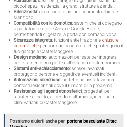
Adattabilità:
ideali per garage di ogni dimensione, da
piccoli spazi residenziali a grandi strutture aziendali.
Silenziosità:
garantiscono un funzionamento fluido e
silenzioso.
Compatibilità con la domotica:
sistemi che si collegano
a piattaforme come Alexa e Google Home,
permettendoti di gestire la porta con comandi vocali.
Sicurezza integrata:
funzioni antieffrazione e
chiusure
automatiche
per portone basculante che proteggono il
tuo garage a Castel Maggiore.
Design moderno:
automazioni pensate per integrarsi
perfettamente con porte dall’estetica contemporanea.
Sistemi anti-schiacciamento:
sensori avanzati
proteggono persone e oggetti da eventuali incidenti.
Automazioni silenziose:
perfette per installazioni in
contesti residenziali dove il rumore è un problema.
Resistenza agli agenti atmosferici:
progettati per
resistere al caldo, al freddo e all’umidità, ideali per i
climi variabili di Castel Maggiore.
Possiamo aiutarti anche per
portone basculante Ditec
Minerbio