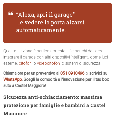
“Alexa, apri il garage”
…e vedere la porta alzarsi
automaticamente.
Questa funzione è particolarmente utile per chi desidera
integrare il garage con altri dispositivi intelligenti, come luci
esterne,
citofoni
o
videocitofoni
o sistemi di sicurezza.
Chiama ora per un preventivo al
051 0910496
o
scrivici su
WhatsApp
. Scegli la comodità e l’innovazione per il tuo box
auto a Castel Maggiore!
Sicurezza anti-schiacciamento: massima
protezione per famiglie e bambini a Castel
Maggiore