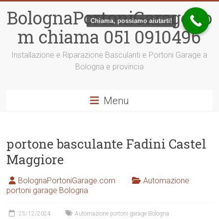
Vai
BolognaPortoniGarage.co
al
Chiama, possiamo aiutarti!
contenuto
m chiama 051 0910496
Installazione e Riparazione Basculanti e Portoni Garage a
Bologna e provincia
Menu
portone basculante Fadini Castel
Maggiore
BolognaPortoniGarage.com
Automazione
portoni garage Bologna
25/12/2024
Automazione portoni garage Bologna