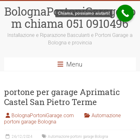
Vai
BolognaPortoniGarage.co
al
Chiama, possiamo aiutarti!
contenuto
m chiama 051 0910496
Installazione e Riparazione Basculanti e Portoni Garage a
Bologna e provincia
Menu
portone per garage Aprimatic
Castel San Pietro Terme
BolognaPortoniGarage.com
Automazione
portoni garage Bologna
26/12/2024
Automazione portoni garage Bologna