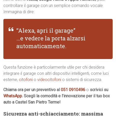
controllare il garage con un semplice comando vocale.
Immagina di dire:
“Alexa, apri il garage”
…e vedere la porta alzarsi
automaticamente.
Questa funzione è particolarmente utile per chi desidera
integrare il garage con altri dispositivi intelligenti, come luci
esterne,
citofoni
o
videocitofoni
o sistemi di sicurezza.
Chiama ora per un preventivo al
051 0910496
o
scrivici su
WhatsApp
. Scegli la comodità e l’innovazione per il tuo box
auto a Castel San Pietro Terme!
Sicurezza anti-schiacciamento: massima