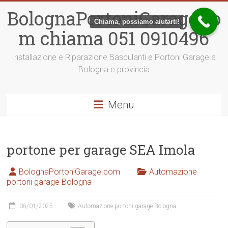
Vai
BolognaPortoniGarage.co
al
Chiama, possiamo aiutarti!
contenuto
m chiama 051 0910496
Installazione e Riparazione Basculanti e Portoni Garage a
Bologna e provincia
Menu
portone per garage SEA Imola
BolognaPortoniGarage.com
Automazione
portoni garage Bologna
08/01/2025
Automazione portoni garage Bologna