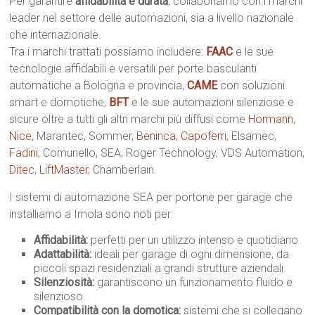
Per garantire
affidabilità e durata
, collaboriamo con i marchi
leader nel settore delle automazioni, sia a livello nazionale
che internazionale.
Tra i marchi trattati possiamo includere:
FAAC
e le sue
tecnologie affidabili e versatili per porte basculanti
automatiche a Bologna e provincia,
CAME
con soluzioni
smart e domotiche,
BFT
e le sue automazioni silenziose e
sicure oltre a tutti gli altri marchi più diffusi come
Hormann
,
Nice
, Marantec, Sommer,
Beninca
,
Capoferri
, Elsamec,
Fadini
, Comunello, SEA, Roger Technology, VDS Automation,
Ditec
,
LiftMaster
, Chamberlain.
I sistemi di automazione SEA per portone per garage che
installiamo a Imola sono noti per:
Affidabilità:
perfetti per un utilizzo intenso e quotidiano.
Adattabilità:
ideali per garage di ogni dimensione, da
piccoli spazi residenziali a grandi strutture aziendali.
Silenziosità:
garantiscono un funzionamento fluido e
silenzioso.
Compatibilità con la domotica:
sistemi che si collegano