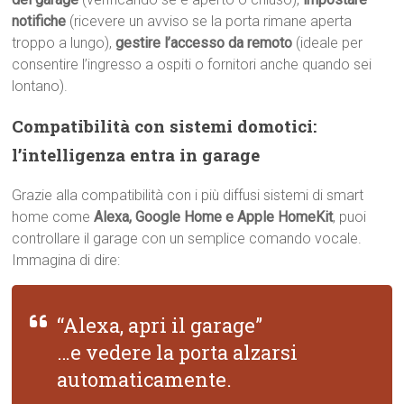
notifiche
(ricevere un avviso se la porta rimane aperta
troppo a lungo),
gestire l’accesso da remoto
(ideale per
consentire l’ingresso a ospiti o fornitori anche quando sei
lontano).
Compatibilità con sistemi domotici:
l’intelligenza entra in garage
Grazie alla compatibilità con i più diffusi sistemi di smart
home come
Alexa, Google Home e Apple HomeKit
, puoi
controllare il garage con un semplice comando vocale.
Immagina di dire:
“Alexa, apri il garage”
…e vedere la porta alzarsi
automaticamente.