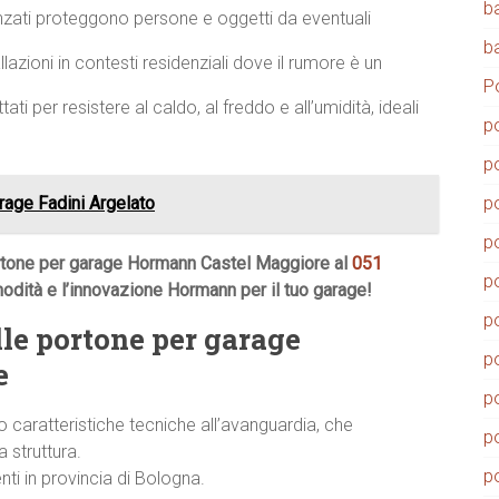
b
zati proteggono persone e oggetti da eventuali
b
llazioni in contesti residenziali dove il rumore è un
P
ati per resistere al caldo, al freddo e all’umidità, ideali
p
p
rage Fadini Argelato
p
p
ortone per garage Hormann Castel Maggiore al
051
p
modità e l’innovazione Hormann per il tuo garage!
p
le portone per garage
p
e
p
caratteristiche tecniche all’avanguardia, che
p
 struttura.
p
enti in provincia di Bologna.