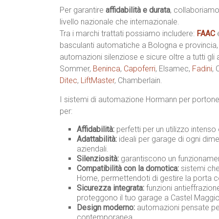
Per garantire
affidabilità e durata
, collaboriamo
livello nazionale che internazionale.
Tra i marchi trattati possiamo includere:
FAAC
basculanti automatiche a Bologna e provincia
automazioni silenziose e sicure oltre a tutti gli
Sommer,
Beninca
,
Capoferri
, Elsamec,
Fadini
,
Ditec
,
LiftMaster
, Chamberlain.
I sistemi di automazione Hormann per portone
per:
Affidabilità:
perfetti per un utilizzo intenso
Adattabilità:
ideali per garage di ogni dimen
aziendali.
Silenziosità:
garantiscono un funzionament
Compatibilità con la domotica:
sistemi che
Home, permettendoti di gestire la porta 
Sicurezza integrata:
funzioni antieffrazio
proteggono il tuo garage a Castel Maggio
Design moderno:
automazioni pensate per 
contemporanea.