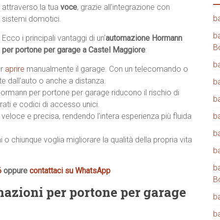
attraverso la tua
voce
, grazie all’integrazione con
b
sistemi domotici.
b
Ecco i principali vantaggi di un’
automazione Hormann
B
per portone per garage a Castel Maggiore
:
b
er
aprire
manualmente il garage. Con un telecomando o
 dall’auto o anche a distanza.
b
ormann per portone per garage riducono il rischio di
b
ati e codici di accesso unici.
veloce e precisa, rendendo l’intera esperienza più fluida
b
b
i o chiunque voglia migliorare la qualità della propria vita
b
b
6
oppure
contattaci su WhatsApp
B
mazioni per portone per garage
b
b