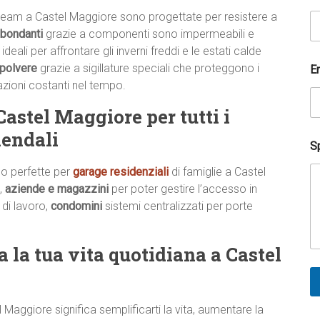
team a Castel Maggiore sono progettate per resistere a
bbondanti
grazie a componenti sono impermeabili e
 ideali per affrontare gli inverni freddi e le estati calde
 polvere
grazie a sigillature speciali che proteggono i
E
zioni costanti nel tempo.
stel Maggiore per tutti i
iendali
*
Sp
N
o
o perfette per
garage residenziali
di famiglie a Castel
m
,
aziende e magazzini
per poter gestire l’accesso in
e
 di lavoro,
condomini
sistemi centralizzati per porte
 la tua vita quotidiana a Castel
Maggiore significa semplificarti la vita, aumentare la