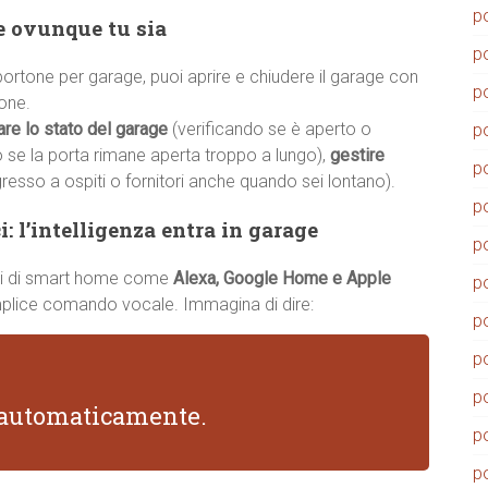
p
ge ovunque tu sia
p
rtone per garage, puoi aprire e chiudere il garage con
p
one.
are lo stato del garage
(verificando se è aperto o
p
o se la porta rimane aperta troppo a lungo),
gestire
p
gresso a ospiti o fornitori anche quando sei lontano).
p
: l’intelligenza entra in garage
p
temi di smart home come
Alexa, Google Home e Apple
p
emplice comando vocale. Immagina di dire:
p
p
p
i automaticamente.
p
p