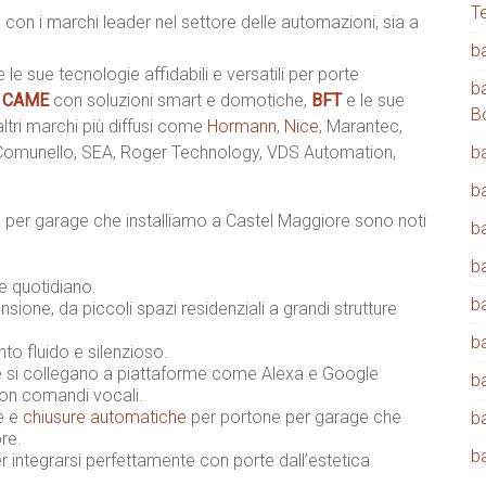
T
 con i marchi leader nel settore delle automazioni, sia a
b
e le sue tecnologie affidabili e versatili per porte
b
,
CAME
con soluzioni smart e domotiche,
BFT
e le sue
B
 altri marchi più diffusi come
Hormann
,
Nice
, Marantec,
 Comunello, SEA, Roger Technology, VDS Automation,
b
b
 per garage che installiamo a Castel Maggiore sono noti
b
b
 e quotidiano.
b
sione, da piccoli spazi residenziali a grandi strutture
b
o fluido e silenzioso.
 si collegano a piattaforme come Alexa e Google
b
con comandi vocali.
ne e
chiusure automatiche
per portone per garage che
b
re.
b
integrarsi perfettamente con porte dall’estetica