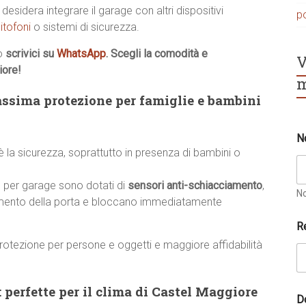
desidera integrare il garage con altri dispositivi
p
itofoni
o sistemi di sicurezza.
o
scrivici su
WhatsApp
. Scegli la comodità e
V
iore!
m
ssima protezione per famiglie e bambini
N
 è la sicurezza, soprattutto in presenza di bambini o
 per garage sono dotati di
sensori anti-schiacciamento
,
N
vimento della porta e bloccano immediatamente
R
rotezione per persone e oggetti e maggiore affidabilità
 perfette per il clima di Castel Maggiore
D