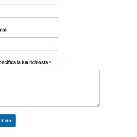
mail
ecifica la tua richiesta
*
Invia