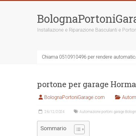
Vai
al
BolognaPortoniGar
contenuto
Installazione e Riparazione Basculanti e Porto
Chiama 0510910496 per rendere automatica 
portone per garage Horma
BolognaPortoniGarage.com
Autom
26/12/2024
Automazione portoni garage Bolog
Sommario