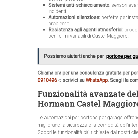
Sistemi anti-schiacciamento:
sensori avan
incidenti.
Automazioni silenziose:
perfette per insta
problema.
Resistenza agli agenti atmosferici:
progett
per i climi variabili di Castel Maggiore.
Possiamo aiutarti anche per
portone per ga
Chiama ora per una consulenza gratuita per p
0910496
o
scrivici su
WhatsApp
. Scegli la co
Funzionalità avanzate del
Hormann Castel Maggior
Le automazioni per portone per garage offrono 
migliorano la sicurezza e la comodità dell’intera
Scopri le funzionalità più richieste dai nostri cli