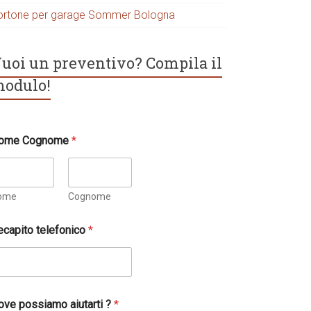
ortone per garage Sommer Bologna
uoi un preventivo? Compila il
odulo!
ome Cognome
*
ome
Cognome
ecapito telefonico
*
ove possiamo aiutarti ?
*