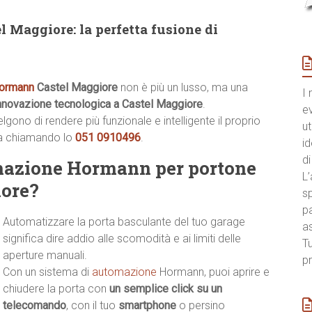
 Maggiore: la perfetta fusione di
Hormann
Castel Maggiore
non è più un lusso, ma una
I 
innovazione tecnologica a Castel Maggiore
.
e
ono di rendere più funzionale e intelligente il proprio
ut
ia chiamando lo
051 0910496
.
id
di
omazione Hormann per portone
L’
iore?
sp
pa
Automatizzare la porta basculante del tuo garage
a
significa dire addio alle scomodità e ai limiti delle
Tu
aperture manuali.
pr
Con un sistema di
automazione
Hormann, puoi aprire e
chiudere la porta con
un semplice click su un
telecomando
, con il tuo
smartphone
o persino